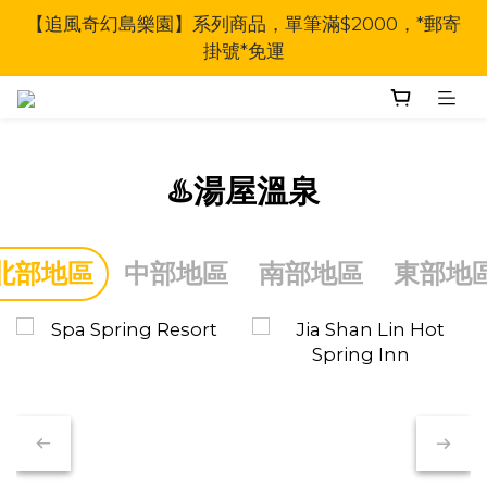
【追風奇幻島樂園】系列商品，單筆滿$2000，*郵寄
掛號*免運
♨️湯屋溫泉
北部地區
中部地區
南部地區
東部地