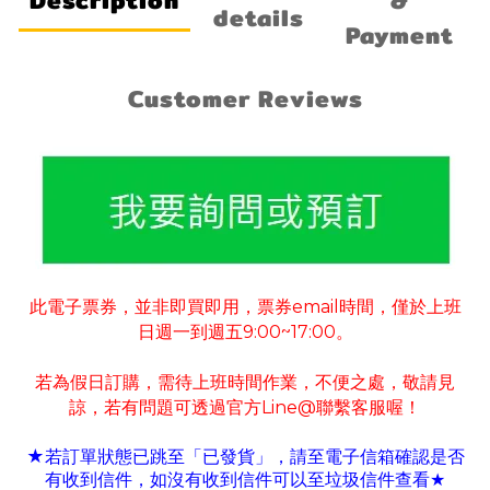
Description
&
details
Payment
Customer Reviews
此電子票券
並非即買即用
票券
email
時間
僅於上班
，
，
，
日週一到週五
9:00~17:00
。
若為假日訂購
需待上班時間作業
不便之處
敬請見
，
，
，
諒
若有
問題可
透過官方
Line@
聯繫客服喔！
，
★若訂單狀態已跳至「已發貨」
請至電子信箱確認是否
，
有收到信件
如沒有收到信件可以至垃圾信件查看
，
★