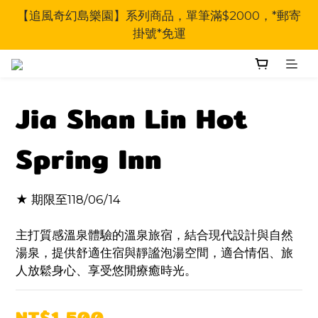
【追風奇幻島樂園】系列商品，單筆滿$2000，*郵寄
掛號*免運
Jia Shan Lin Hot
Spring Inn
★ 期限至118/06/14
主打質感溫泉體驗的溫泉旅宿，結合現代設計與自然
湯泉，提供舒適住宿與靜謐泡湯空間，適合情侶、旅
人放鬆身心、享受悠閒療癒時光。
NT$1,500