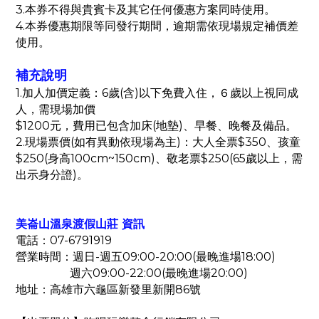
3.本券不得與貴賓卡及其它任何優惠方案同時使用。
4.本券優惠期限等同發行期間，逾期需依現場規定補價差
使用。
補充說明
1.加人加價定義：6歲(含)以下免費入住，６歲以上視同成
人，需現場加價
$1200元，費用已包含加床(地墊)、早餐、晚餐及備品。
2.現場票價(如有異動依現場為主)：大人全票$350、孩童
$250(身高100cm~150cm)、敬老票$250(65歲以上，需
出示身分證)。
美崙山溫泉渡假山莊 資訊
電話：07-6791919
營業時間：週日-週五09:00-20:00(最晚進場18:00)
週六09:00-22:00(最晚進場20:00)
地址：高雄市六龜區新發里新開86號