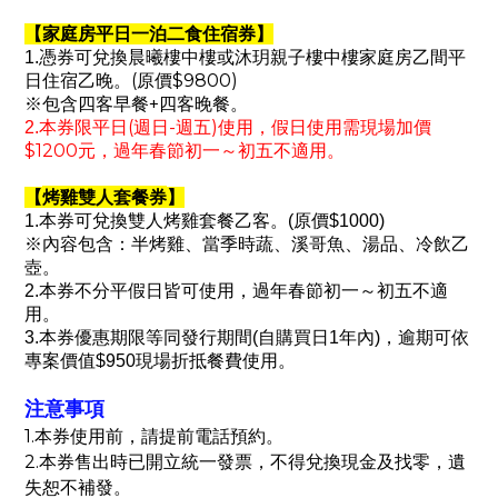
【家庭房平日一泊二食住宿券】
1.
憑券可兌換晨曦樓中樓或沐玥親子樓中樓家庭房乙間平
(
$9800)
日住宿乙晚。
原價
+
※
包含四客早餐
四客晚餐。
(
-
)
2.
本券限平日
週日
週五
使用，假日使用需現場加價
$1200
元，過年春節初一～初五不適用。
【
烤雞雙人套餐券
】
1.本券可兌換雙人烤雞套餐乙客。(原價$1000)
※內容包含：半烤雞、當季時蔬、溪哥魚、湯品、冷飲乙
壺。
2.本券不分平假日皆可使用，過年春節初一～初五不適
用。
3.本券優惠期限等同發行期間(自購買日1年內)，逾期可依
專案價值$950現場折抵餐費使用。
注意事項
1.本券使用前，請提前電話預約。
2.本券售出時已開立統一發票，不得兌換現金及找零，遺
失恕不補發。