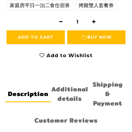
家庭房平日一泊二食住宿券
烤雞雙人套餐券
ADD TO CART
BUY NOW
Add to Wishlist
Shipping
Additional
Description
&
details
Payment
Customer Reviews