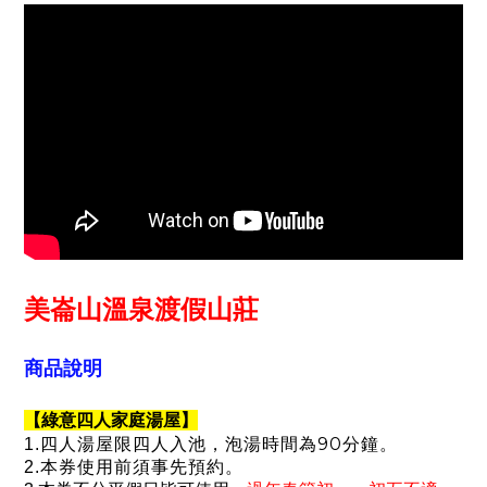
美崙山溫泉渡假山莊
商品說明
【綠意四人家庭湯屋】
90
1.
四人湯屋限四人入池，泡湯時間為
分鐘。
2.
本券使用前須事先預約。