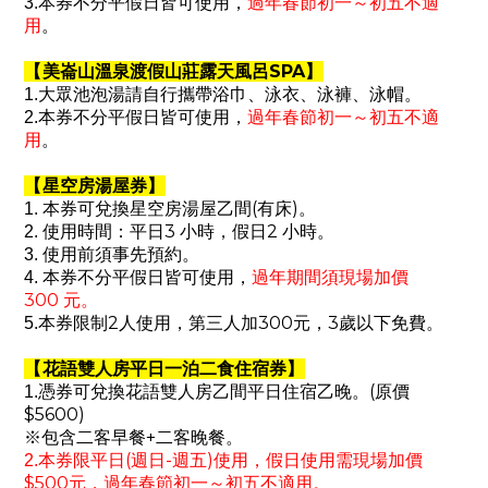
過年春節初一～初五不適
3.
本券不分平假日皆可使用，
用
。
SPA
【
美崙山溫泉渡假山莊露天風呂
】
1.
大眾池泡湯請自行攜帶浴巾、泳衣、泳褲、泳帽。
過年春節初一～初五不適
2.
本券不分平假日皆可使用，
用
。
【
星空房湯屋券
】
(
)
1.
本券可兌換星空房湯屋乙間
有床
。
3
2
2.
使用時間：平日
小時，假日
小時。
3.
使用前須事先預約。
4.
本券不分平假日皆可使用，
過年期間須現場加價
300
元。
2
300
3
5.
本券限制
人使用，第三人加
元，
歲以下免費。
【
花語雙人房平日一泊二食住宿券
】
(
1.
憑券可兌換花語雙人房乙間平日住宿乙晚。
原價
$5600)
+
※
包含二客早餐
二客晚餐。
(
-
)
2.
本券限平日
週日
週五
使用，假日使用需現場加價
$500
元，過年春節初一～初五不適用。