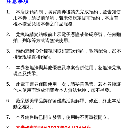
注意事項
1.
本店採預約制，購買票券後請先完成預約，並告知使
用本券，須提前預約，若未依規定提前預約，本店有
權不接受兌換本券之商品服務。
2.
兌換時請於結帳前出示電子憑證或條碼序號，任何翻
拍、列印等方式皆無法使用。
10
3.
預約遲到
分鐘視同取消該次預約，敬請配合，恕不
接受現場直接預約。
4.
本券恕無法與其他優惠及專案合併使用，恕無法兌換
現金及找零。
5.
此電子票券僅限使用一次，請妥善保管。若本券轉讓
他人使用而造成消費者本人無法兌換，恕不補發。
6.
薇朵樣美學品牌保留優惠活動解釋、修正、終止本活
動之權利。
本券銷售時已開立發票，使用時不再重複開立。
7.
2027
04
24
8.
本券優惠期限至
年
月
日止
。