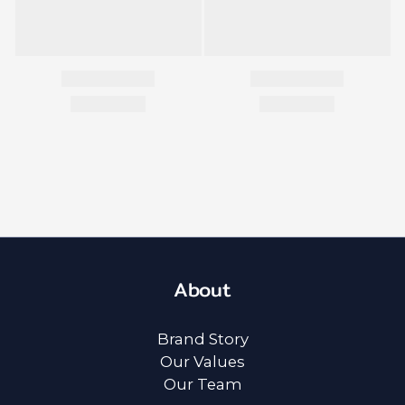
About
Brand Story
Our Values
Our Team