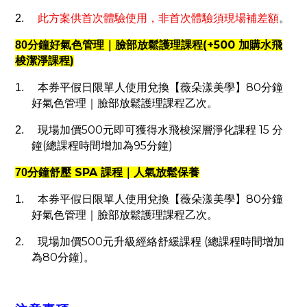
2.
此方案供首次體驗使用，非首次體驗須現場補差額
。
(+500
80
分鐘好氣色管理｜臉部放鬆護理課程
加購水飛
)
梭潔淨課程
80
1.
本券平假日限單人使用兌換【薇朵漾美學】
分鐘
好氣色管理｜臉部放鬆護理課程乙次。
500
15
2.
現場加價
元即可獲得水飛梭深層淨化課程
分
(
95
)
鐘
總課程時間增加為
分鐘
SPA
70
分鐘舒壓
課程｜人氣放鬆保養
80
1.
本券平假日限單人使用兌換【薇朵漾美學】
分鐘
好氣色管理｜臉部放鬆護理課程乙次。
500
(
2.
現場加價
元升級經絡舒緩課程
總課程時間增加
80
)
為
分鐘
。