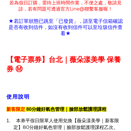
若為假日訂購
需待上班時間作業
不便之處
敬請見
，
，
，
諒
若有
問題可
透過官方
Line@
聯繫客服喔！
，
★若訂單狀態已跳至「已發貨」
請至電子信箱確認
，
是否有收到信件
如沒有收到信件可以至垃圾信件查
，
看
★
【電子票券】台北｜薇朵漾美學
保養
券
Ⓜ
使用說明
新客限定
80
分鐘好氣色管理｜臉部放鬆護理課程
1.
本券平假日限單人使用兌換【薇朵漾美學｜新客限
80
定】
分鐘好氣色管理｜臉部放鬆護理課程乙次。