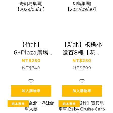
【竹北】
【新北】板橋小
6+Plaza廣場
遠百8樓【花語
3F【叢林歷險
森林】(追風奇幻
NT$250
NT$250
記】(追風奇幻島
NT$748
島集團)
NT$799
集團)
【2027/09/30】
【2029/03/31】
加入購物車
加入購物車
紙本票券
紙本票券