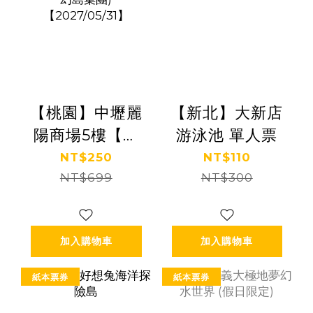
【桃園】中壢麗
【新北】大新店
陽商場5樓【朵
游泳池 單人票
朵花園】(追風奇
NT$250
NT$110
幻島集團)
NT$699
NT$300
【2027/05/31】
加入購物車
加入購物車
紙本票券
紙本票券