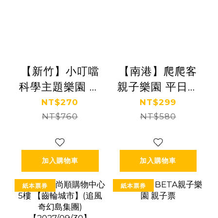
【新竹】小叮噹
【南港】爬爬客
科學主題樂園 暑
親子樂園 平日暢
假票
遊票
NT$270
NT$299
NT$760
NT$580
加入購物車
加入購物車
紙本票券
紙本票券