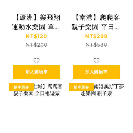
【蘆洲】樂飛翔
【南港】爬爬客
運動水樂園 單人
親子樂園 平日暢
票
遊票
NT$120
NT$299
NT$200
NT$580
加入購物車
加入購物車
紙本票券
紙本票券