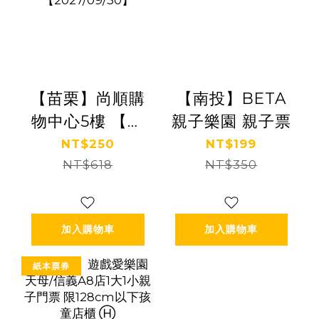
【苗栗】尚順購
【南投】BETA
物中心5樓 【齒
親子樂園 親子票
輪城市】(追風奇
NT$250
NT$199
幻島集團)
NT$618
NT$350
【2027/09/30】
加入購物車
加入購物車
紙本票券