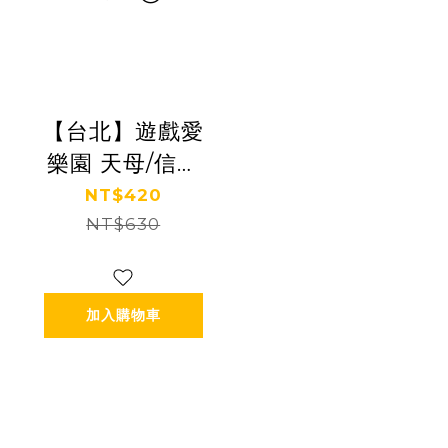
【台北】遊戲愛
樂園 天母/信義
A8店1大1小親子
NT$420
門票 限128cm
NT$630
以下孩童店櫃
Ⓗ
加入購物車