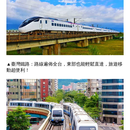
▲臺灣鐵路：路線遍佈全台，東部也能輕鬆直達，旅遊移
動超便利！