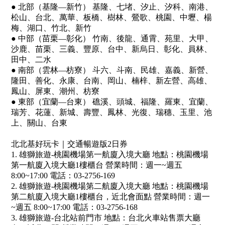
● 北部（基隆—新竹） 基隆、七堵、汐止、汐科、南港、
松山、台北、萬華、板橋、樹林、鶯歌、桃園、中壢、楊
梅、湖口、竹北、新竹
● 中部（苗栗—彰化） 竹南、後龍、通霄、苑里、大甲、
沙鹿、苗栗、三義、豐原、台中、新烏日、彰化、員林、
田中、二水
● 南部（雲林—枋寮） 斗六、斗南、民雄、嘉義、新營、
隆田、善化、永康、台南、岡山、楠梓、新左營、高雄、
鳳山、屏東、潮州、枋寮
● 東部（宜蘭—台東） 礁溪、頭城、福隆、羅東、宜蘭、
瑞芳、花蓮、新城、壽豐、鳳林、光復、瑞穗、玉里、池
上、關山、台東
北北基好玩卡｜
交通暢遊版2日券
1. 雄獅旅遊-桃園機場第一航廈入境大廳 地點：桃園機場
第一航廈入境大廳1樓櫃台 營業時間：週一~週五
8:00~17:00 電話：03-2756-169
2.
雄獅旅遊-桃園機場第二航廈入境大廳 地點：桃園機場
第二航廈入境大廳1樓櫃台，近北會面點 營業時間：週一
~週五 8:00~17:00 電話：03-2756-168
3. 雄獅旅遊-台北站前門市 地點：台北火車站售票大廳