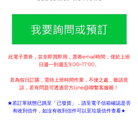
此電子票券
並非即買即用
票券
email
時間
僅於上班
，
，
，
日週一到週五
9:00~17:00
。
若為假日訂購
需待上班時間作業
不便之處
敬請見
，
，
，
諒
若有
問題可
透過官方
Line@
聯繫客服喔！
，
★若訂單狀態已跳至「已發貨」
請至電子信箱確認是否
，
有收到信件
如沒有收到信件可以至垃圾信件查看
，
★