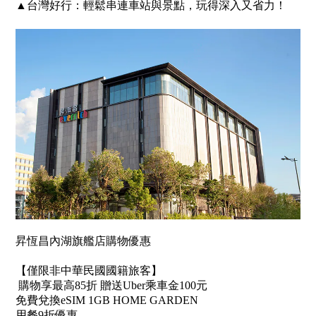
▲台灣好行：輕鬆串連車站與景點，玩得深入又省力！
昇恆昌內湖旗艦店購物優惠
【僅限非中華民國國籍旅客】
購物享最高85折 贈送Uber乘車金100元
免費兌換eSIM 1GB HOME GARDEN
用餐9折優惠