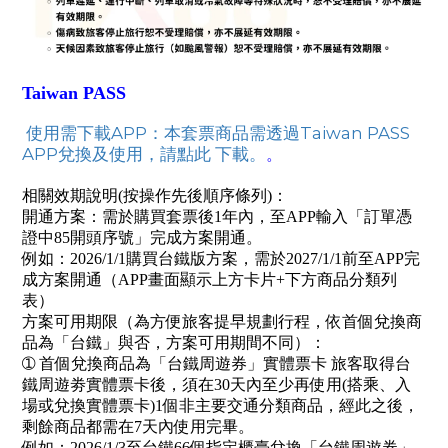
Taiwan PASS
使用需下載APP：本套票商品需透過Taiwan PASS
APP兌換及使用，請點此 下載。
。
相關效期說明(按操作先後順序條列)：
開通方案：需於購買套票後1年內，至APP輸入「訂單憑
證中85開頭序號」完成方案開通。
例如：2026/1/1購買台鐵版方案，需於2027/1/1前至APP完
成方案開通（APP畫面顯示上方卡片+下方商品分類列
表）
方案可用期限（為方便旅客提早規劃行程，依首個兌換商
品為「台鐵」與否，方案可用期間不同）：
➀ 首個兌換商品為「台鐵周遊券」實體票卡 旅客取得台
鐵周遊劵實體票卡後，須在30天內至少再使用(搭乘、入
場或兌換實體票卡)1個非主要交通分類商品，經此之後，
剩餘商品都需在7天內使用完畢。
例如：2026/1/3至台鐵66個指定櫃臺兌換「台鐵周遊券」