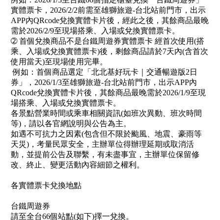
實體票卡，2026/2/2前需至雄獅旅遊-台北站前門市，出示
APP內QRcode兌換實體卡片後，經此之後，其餘商品最晚
需於2026/2/9至現場搭乘、入場或兌換實體票卡。
➁ 首個兌換商品不是台鐵周遊券實體票卡 經首次使用(搭
乘、入場或兌換實體票卡)後，剩餘商品請於7天內(含首次
使用當天)至現場使用完畢。
例如：首個商品選定「北北基好玩卡｜交通暢遊版2日
券」，2026/1/3至雄獅旅遊-台北站前門市，出示APP內
QRcode兌換實體卡片後，其餘商品最晚需於2026/1/9至現
場搭乘、入場或兌換實體票卡。
各景點營業時間或乘車相關資訊(如班次異動、班次時間
等)，請以各官網說明與公告為主。
如遇不可抗力之因素(包含但不限於颱風、地震、豪雨等
天災)，考量民眾安全，主辦單位得辦理延期或取消活
動，並提前公告及聯繫，有未盡事宜，主辦單位保留修
改、終止、變更活動內容細節之權利。
各實體票卡兌換地點
台鐵周遊券
請至全台66個站點(如下)擇一兌換。