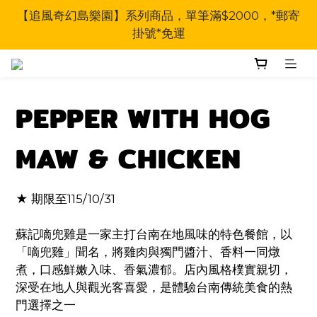
【追風奇幻島樂園】系列商品，單筆滿$2000，*郵寄
掛號*免運
PEPPER WITH HOG
MAW & CHICKEN
★ 期限至115/10/31
蘇記嘀兜雞是一家主打台南在地風味的特色餐館，以
「嘀兜雞」聞名，將雞肉與獨門醬汁、香料一同燉
煮，口感鮮嫩入味、香氣濃郁。店內風格樸實親切，
深受在地人與觀光客喜愛，是體驗台南傳統美食的熱
門選擇之一