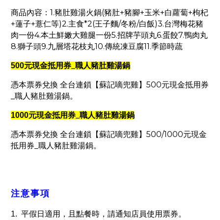
1.
(
+
+
+
+
商品內容：
豬肚雞湯火鍋
豬肚
豬腳
玉米
白蘿蔔
枸杞
+
+
)2.
*2(
/
/
)3.
蓮子
薏仁等
主食
王子麵
冬粉
白飯
台灣梅花豬
4.
5.
6.
7.
肉一份
本土鮮嫩大雞腿一份
招牌芋頭丸
蛋餃
鴨肉丸
8.
9.
10.
11.
獅子頭
九層塔花枝丸
傳統凍豆腐
季節時蔬
_
500
元現金抵用券
職人豬肚雞湯鍋
500
憑本票券兌換 全台連鎖【蘇記嘀兜雞】
元現金抵用券
_
職人豬肚雞湯鍋。
_
1000
元現金抵用券
職人豬肚雞湯鍋
500/1000
憑本票券兌換 全台連鎖【蘇記嘀兜雞】
元現金
_
抵用券
職人豬肚雞湯鍋。
注意事項
1. 平假日適用，且點餐時，請通知店員使用票券。