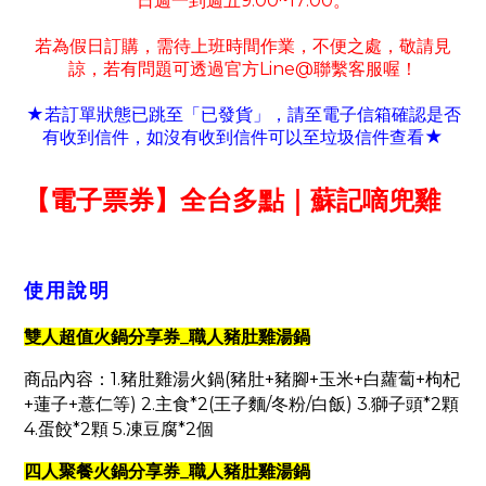
日週一到週五
9:00~17:00
。
若為假日訂購
需待上班時間作業
不便之處
敬請見
，
，
，
諒
若有
問題可
透過官方
Line@
聯繫客服喔！
，
★若訂單狀態已跳至「已發貨」
請至電子信箱確認是否
，
★
有收到信件
如沒有收到信件可以至垃圾信件查看
，
【電子票券】全台多點｜蘇記嘀兜雞
使用說明
_
雙人超值火鍋分享券
職人豬肚雞湯鍋
1.
(
+
+
+
+
商品內容：
豬肚雞湯火鍋
豬肚
豬腳
玉米
白蘿蔔
枸杞
+
+
) 2.
*2(
/
/
) 3.
*2
蓮子
薏仁等
主食
王子麵
冬粉
白飯
獅子頭
顆
4.
*2
5.
*2
蛋餃
顆
凍豆腐
個
_
四人聚餐火鍋分享券
職人豬肚雞湯鍋