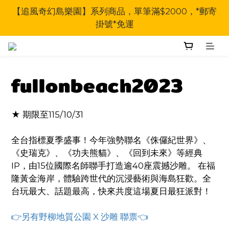
【追風奇幻島樂園】系列商品，單筆滿$2000，*郵寄
掛號*免運
fullonbeach2023
★ 期限至115/10/31 
全台指標夏季盛事！今年強勢聯名《侏儸紀世界》、
《史瑞克》、《功夫熊貓》、《回到未來》等經典
IP，由15位國際名師聯手打造逾40座震撼沙雕。 在福
隆黃金海岸，體驗跨世代的沉浸藝術與海島狂歡。全
台玩最大、話題最高，快來共度這場夏日最狂派對！
👉另有野柳地質公園 X 沙雕 聯票👈