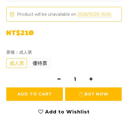
Product will be unavailable on
2026/10/20 16:00
NT$210
票種
: 成人票
成人票
優待票
ADD TO CART
BUY NOW
Add to Wishlist