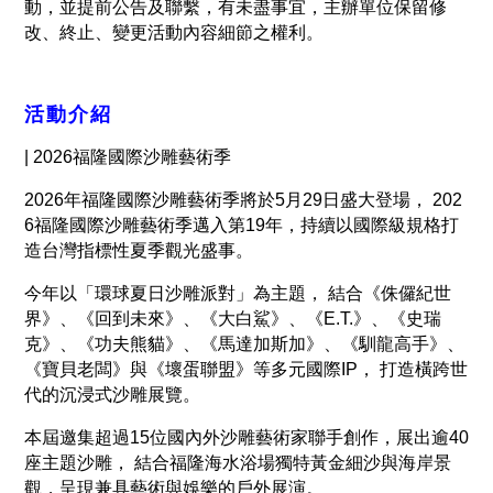
動，並提前公告及聯繫，有未盡事宜，主辦單位保留修
改、終止、變更活動內容細節之權利。
活動介紹
| 2026福隆國際沙雕藝術季
2026年福隆國際沙雕藝術季將於5月29日盛大登場， 202
6福隆國際沙雕藝術季邁入第19年，持續以國際級規格打
造台灣指標性夏季觀光盛事。
今年以「環球夏日沙雕派對」為主題， 結合《侏儸紀世
界》、《回到未來》、《大白鯊》、《E.T.》、《史瑞
克》、《功夫熊貓》、《馬達加斯加》、《馴龍高手》、
《寶貝老闆》與《壞蛋聯盟》等多元國際IP， 打造橫跨世
代的沉浸式沙雕展覽。
本屆邀集超過15位國內外沙雕藝術家聯手創作，展出逾40
座主題沙雕， 結合福隆海水浴場獨特黃金細沙與海岸景
觀，呈現兼具藝術與娛樂的戶外展演。