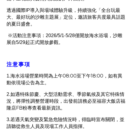
透過國際IP導入與場域體驗升級，持續強化「全台玩最
大、最好玩的沙雕主題展」定位，邀請旅客共度最具話題
的夏日盛會。
※活動注意事項：2026/5/1-5/28僅開放海水浴場，沙雕
展自5/29起正式開放參觀。
注意事項
08:00
18:00
1.
海水浴場營業時間為上午
至下午
，如有異
動依現場公告為主。
2.
如遇特殊節慶、大型活動需求、季節氣候及其它特殊情
況，將彈性調整營運時段，出發前請務必至福容大飯店福
FB
隆店
粉專查看最新資訊。
3.
若遇天氣突變及緊急危險情況時，得臨時宣布關閉，並
請聽從救生人員及現場工作人員指揮。