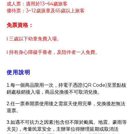
13~64
成人票：適用於
歲旅客
優待票：
3~12
歲孩童及
65
歲以上旅客
免票資格：
l
三歲以下幼童免費入場。
l
持有身心障礙手冊者，及陪伴者一人免費。
使用說明
(QR Code)
1.
每一個商品限用一次，持電子憑證
至景點核
銷處核銷後入場，商品兌換後不可取消兌換。
2.
任一票券開票使用後之需當天使用完畢，兌換後恕無法
退票。
(
3.
如遇不可抗力之因素
包含但不限於颱風、地震、豪雨等
)
天災
，考量民眾安全，主辦單位得辦理延期或取消活