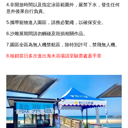
4.
非開放時間以及指定泳區範圍外，嚴禁下水，發生任何
意外後果自行負責。
5.
攜帶寵物進入園區，請務必繫繩，以確保安全。
6.
沙雕展期間請勿觸碰及毀損相關作品。
7.
園區全區為無人機禁航區，除特別許可，禁飛無人機。
8.核銷當日多次進出海水浴場請至驗票處蓋手章