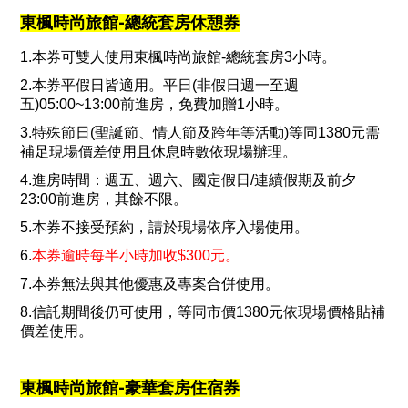
東楓時尚旅館
-
總統套房休憩券
1.本券可雙人使用東楓時尚旅館-總統套房3小時。
2.本券平假日皆適用。平日(非假日週一至週
五)05:00~13:00前進房，免費加贈1小時。
3.特殊節日(聖誕節、情人節及跨年等活動)等同1380元需
補足現場價差使用且休息時數依現場辦理。
4.進房時間：週五、週六、國定假日/連續假期及前夕
23:00前進房，其餘不限。
5.本券不接受預約，請於現場依序入場使用。
6.
本券逾時每半小時加收$300元。
7.本券無法與其他優惠及專案合併使用。
8.信託期間後仍可使用，等同市價1380元依現場價格貼補
價差使用。
東楓時尚旅館
-
豪華套房住宿券