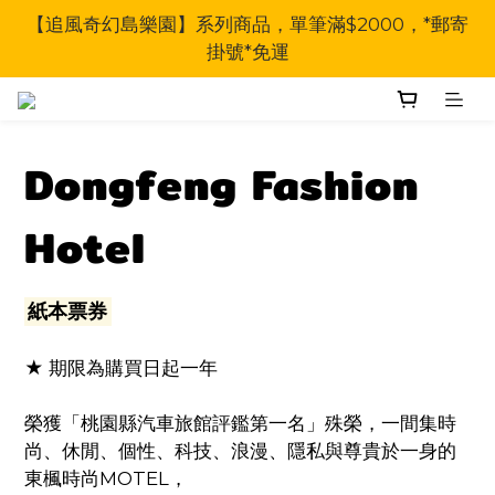
【追風奇幻島樂園】系列商品，單筆滿$2000，*郵寄
掛號*免運
Dongfeng Fashion
Hotel
紙本票券
★ 期限為購買日起一年
榮獲「桃園縣汽車旅館評鑑第一名」殊榮，一間集時
尚、休閒、個性、科技、浪漫、隱私與尊貴於一身的
東楓時尚MOTEL，