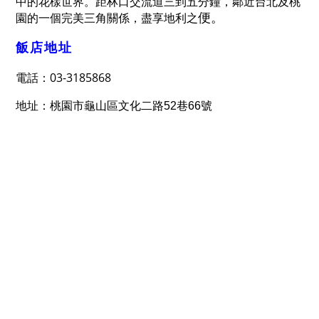
中的花樣世界。距林口交流道三到五分鐘，鄰近台北及桃
便。
園的一個完美三角關係，盡享地利之
飯店地址
03-3185868
電話：
地址：桃園市龜山區文化二路
52
巷
66
號