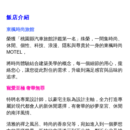
飯店介紹
東楓時尚旅館
榮獲「桃園縣汽車旅館評鑑第一名」殊榮，一間集時尚、
休閒、個性、科技、浪漫、隱私與尊貴於一身的東楓時尚
MOTEL，
將時尚體驗結合建築美學的概念，每一個細節的用心，攏
絡您心，讓您從此對住的需求，升級到滿足感官與品味的
追求。
寵愛至極 奢華無罪
特聘名專業設計師，以豪宅主臥為設計主軸，全力打造專
屬於現代都會人的新休閒選擇，有奢華的紗夢皇宮、休閒
的南洋風情、
清雅的禪之風呂、時尚的香奈兒等，宛如進入到一個夢想