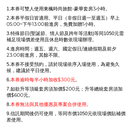
-
3
1.
本券可雙人使用東楓時尚旅館
豪華套房
小時。
2.
本券平假日皆適用。平日（非假日週一至週五）早上
05:00~
13:00
1
下午
前進房，免費加贈
小時。
3.
特殊節日(聖誕節、情人節及跨年等活動)等同1050元需
補足現場價差使用且休息時數依現場辦理。
/
4.
進房時間：週五、週六、國定假日
連續假期及前夕
23:00
前進房，其餘不限。
5.
本券不接受預約，請於現場依序入場使用，為避免久
候，建議於平日使用。
$300
6.
本券逾時每半小時加收
元
。
$200
7.
如欲升等頂級套房須加價
元；升等總統套房須加
$600
價
元。
8.
本券無法與其他優惠及專案合併使用。
9.信託期間後仍可使用，等同市價1050元依現場價貼補價
差使用。