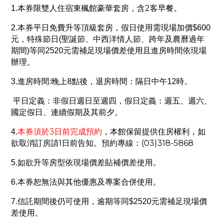
2
1.
本券限雙人住宿東楓館豪華套房，含
客早餐。
2.本券平日免費升等頂級套房，假日使用需現場加價$600
元，特殊節日(聖誕節、中西洋情人節、跨年及農曆過年
期間)等同2520元需補足現場價差使用且進房時間依現場
辦理。
3.進房時間:晚上8點後，退房時間：隔日中午12時。
平日定義：非假日週日至週四，假日定義：週五、週六、
國定假日、連續假期及其前夕。
3
4.
本券須於
日前完成預約
，本館保留提供住房權利，如
1
(03)318-5868
欲取消訂房請
日前告知。預約專線：
5.
如欲升等房型依現場價差貼補價差使用。
6.
本券恕無法與其他優惠及專案合併使用。
7.信託期間後仍可使用，逾期等同$2520元需補足現場價
差使用。