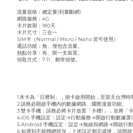
流量規格：總定量(到量斷網)
網路服務：4G
卡片效期：180天
卡片尺寸：三合一
SIM卡（Normal / Micro / Nano 皆可使用）
通話功能：無、僅包含流量。
熱點分享：有、限一支裝置。
領取方式：7-11、郵寄掛號。
1.本卡為「日曆制」，插卡啟用開始，至當天台灣時間
2.請務必開啟手機內的數據網路、國際漫遊功能。
3.雙卡手機：請務必將卡片放置「卡槽1」，並將「
4.iOS 手機設定：設定→行動服務→開啟行動數據
5.Android 手機設定：設定→無線與網路→開啟
6.如遇到不能聯網狀況，上述設定都完成後，請開啟