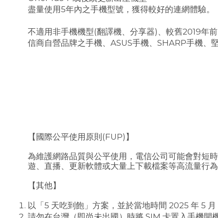
盡量使用5年內之手機型號，獲得較好的連網體驗。
不適用非手機機型(翻譯機、分享器)、較舊2019
信商自營品牌之手機、ASUS手機、SHARP手機、堅果手機
【國際公平使用原則(FUP)】
為維護網路品質與公平使用，電信公司可能會對短時
遊、直播、更新軟體或大量上下載檔案等高流量行
【其他】
以「5 天吃到飽」方案，並於當地時間 2025 年 5 月 1 
請勿在台灣（即尚未出國）時將 SIM 卡置入手機開機