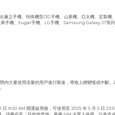
年前出廠之手機、特殊機型(3G手機、山寨機、亞太機、定製
、Sugar手機、LG手機、Samsung Galaxy J7系列、
間內大量使用流量的用戶進行限速，導致上網變慢或中斷。
為。
日 9:00 AM 開通啟用後，可使用至 2025 年 5 月 5 日 23
。請務必至「目的地當地」再將 SIM 卡置入使用，以免造成