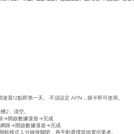
凌晨12點即第一天。 不須設定 APN，插卡即可使用。
卡槽2」清空。
選項→開啟數據漫遊→完成
行動網路→開啟數據漫遊→完成
飛航模式 5 分鐘後關閉，再手動選擇當地電信業者。