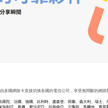
卡，由多國網路卡直接切換各國的電信公司，享受無間斷的網路
布羅陀、法國、德國、比利時、盧森堡、荷蘭、義大利、瑞士、
保加利亞、希臘、愛沙尼亞、拉脫維亞、立陶宛、馬爾他、賽普