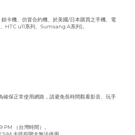
機、鎖卡機、仿冒合約機、於美國/日本購買之手機、電
HTC u11系列、Sumsang A系列)。
為確保正常使用網路，請避免長時間觀看影音、玩手
:59 PM （台灣時間）。
 SIM 卡提前開卡無法使用。