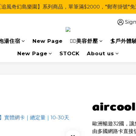
【追風奇幻島樂園】系列商品，單筆滿$2000，*郵寄掛號*免
Sign
泡湯住宿
New Page
🧖‍♀美容舒壓
🏄戶外體
New Page
STOCK
About us
aircoo
歐洲暢遊32國，讓
由多國網路卡直接