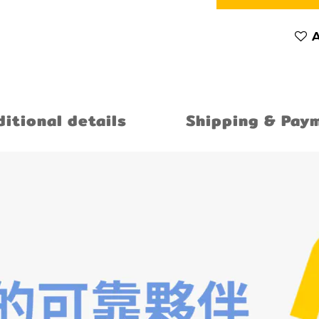
A
itional details
Shipping & Pay