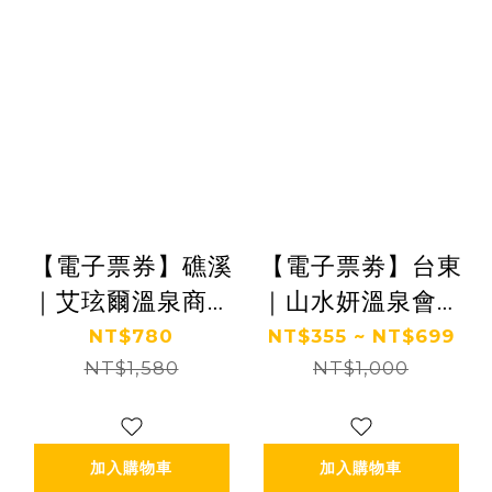
【電子票券】礁溪
【電子票劵】台東
｜艾玹爾溫泉商旅
｜山水妍溫泉會館
泡湯券 Ⓜ
泡湯券 Ⓣ
NT$780
NT$355 ~ NT$699
NT$1,580
NT$1,000
加入購物車
加入購物車