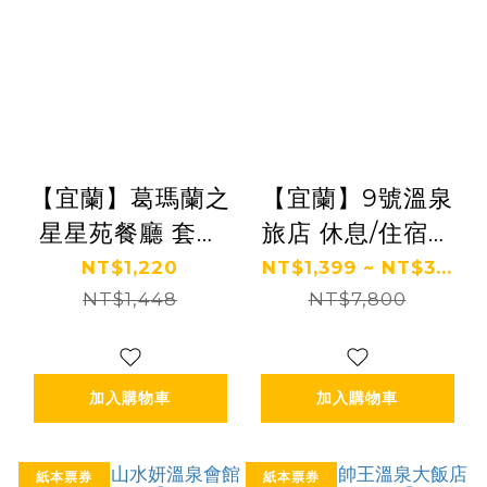
【宜蘭】葛瑪蘭之
【宜蘭】9號溫泉
星星苑餐廳 套餐
旅店 休息/住宿券
券 Ⓗ
Ⓗ
NT$1,220
NT$1,399 ~ NT$3...
NT$1,448
NT$7,800
加入購物車
加入購物車
紙本票券
紙本票券