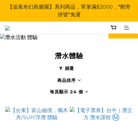
【追風奇幻島樂園】系列商品，單筆滿$2000，*郵寄
掛號*免運
prev
next
潛水體驗
篩選
商品排序
每頁顯示 24 個