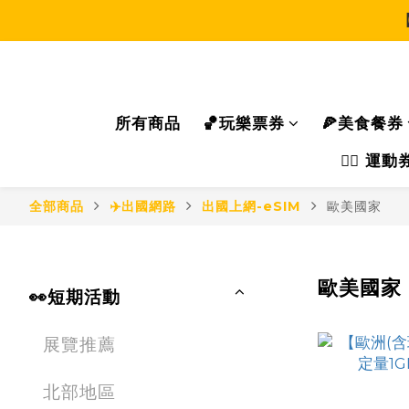
所有商品
🏀玩樂票券
🍕美食餐券
🏃‍♂️ 
全部商品
✈️出國網路
出國上網-eSIM
歐美國家
歐美國家
👀短期活動
展覽推薦
北部地區