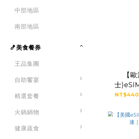
中部地區
南部地區
🍤美食餐券
王品集團
【歐
自助饗宴
士)eS
1GB
NT$440
精選套餐
火鍋鍋物
健康蔬食