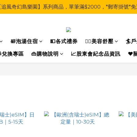
【追風奇幻島樂園】系列商品，單筆滿$2000，*郵寄掛號*免
🛀泡湯住宿
💵各式禮券
🧖‍♀美容舒壓
🏄
運動券兌換專區
👜購物說明
📈股東會紀念品資訊
❤️