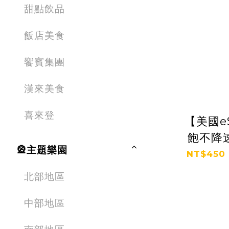
甜點飲品
飯店美食
饗賓集團
漢來美食
喜來登
【美國e
飽不降速
🎡主題樂園
NT$450 
北部地區
中部地區