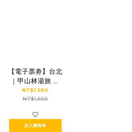
【電子票劵】台北
｜甲山林湯旅 休
息/泡湯券 Ⓜ
NT$1,500
NT$1,650
加入購物車