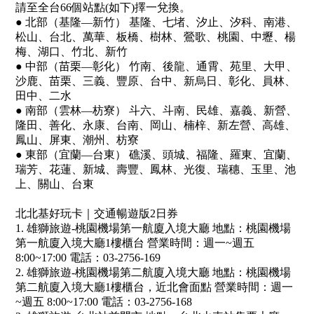
請至全台66個站點(如下)擇一兌換。
● 北部（基隆—新竹） 基隆、七堵、汐止、汐科、南港、
松山、台北、萬華、板橋、樹林、鶯歌、桃園、中壢、楊
梅、湖口、竹北、新竹
● 中部（苗栗—彰化） 竹南、後龍、通霄、苑里、大甲、
沙鹿、苗栗、三義、豐原、台中、新烏日、彰化、員林、
田中、二水
● 南部（雲林—枋寮） 斗六、斗南、民雄、嘉義、新營、
隆田、善化、永康、台南、岡山、楠梓、新左營、高雄、
鳳山、屏東、潮州、枋寮
● 東部（宜蘭—台東） 礁溪、頭城、福隆、羅東、宜蘭、
瑞芳、花蓮、新城、壽豐、鳳林、光復、瑞穗、玉里、池
上、關山、台東
北北基好玩卡｜
交通暢遊版2日券
1. 雄獅旅遊-桃園機場第一航廈入境大廳 地點：桃園機場
第一航廈入境大廳1樓櫃台 營業時間：週一~週五
8:00~17:00 電話：03-2756-169
2.
雄獅旅遊-桃園機場第二航廈入境大廳 地點：桃園機場
第二航廈入境大廳1樓櫃台，近北會面點 營業時間：週一
~週五 8:00~17:00 電話：03-2756-168