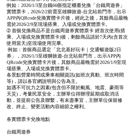
例如：2026/1/3至台鐵66個指定櫃臺兌換「台鐵周遊券」
實體票卡，2026/2/2前需至雄獅旅遊-台北站前門市，出示
APP內QRcode兌換實體卡片後，經此之後，其餘商品最晚
需於2026/2/9至現場搭乘、入場或兌換實體票卡。
➁ 首個兌換商品不是台鐵周遊券實體票卡 經首次使用(搭
乘、入場或兌換實體票卡)後，剩餘商品請於7天內(含首次
使用當天)至現場使用完畢。
例如：首個商品選定「北北基好玩卡｜交通暢遊版2日
券」，2026/1/3至雄獅旅遊-台北站前門市，出示APP內
QRcode兌換實體卡片後，其餘商品最晚需於2026/1/9至現
場搭乘、入場或兌換實體票卡。
各景點營業時間或乘車相關資訊(如班次異動、班次時間
等)，請以各官網說明與公告為主。
如遇不可抗力之因素(包含但不限於颱風、地震、豪雨等
天災)，考量民眾安全，主辦單位得辦理延期或取消活
動，並提前公告及聯繫，有未盡事宜，主辦單位保留修
改、終止、變更活動內容細節之權利。
各實體票卡兌換地點
台鐵周遊券