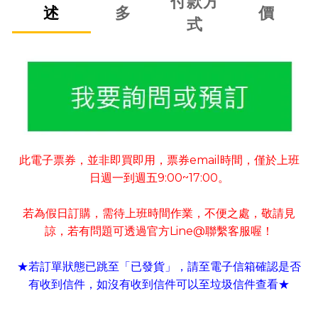
付款方
述
多
價
式
此電子票券
並非即買即用
票券
email
時間
僅於上班
，
，
，
日週一到週五
9:00~17:00
。
若為假日訂購
需待上班時間作業
不便之處
敬請見
，
，
，
諒
若有
問題可
透過官方
Line@
聯繫客服喔！
，
★若訂單狀態已跳至「已發貨」
請至電子信箱確認是否
，
有收到信件
如沒有收到信件可以至垃圾信件查看
，
★