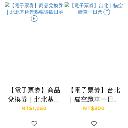
【電子票劵】商品
【電子票劵】台北
兌換券｜北北基桃
｜貓空纜車一日票
景點暢遊四日券
Ⓕ
NT$1,050
NT$300
Ⓕ