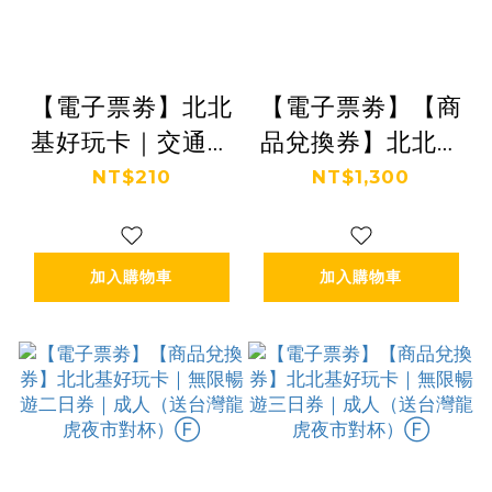
【電子票劵】北北
【電子票劵】【商
基好玩卡｜交通暢
品兌換券】北北基
遊一日券 Ⓕ
好玩卡｜無限暢遊
NT$210
NT$1,300
一日券｜成人（送
台灣龍虎夜市對
加入購物車
加入購物車
杯）Ⓕ