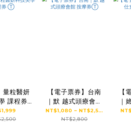
】量粒醫妍
【電子票券】台南
【
學 課程券
｜默 越式頭療會館
｜媂
Ⓣ
按摩券Ⓣ
1,999
NT$1,080 ~ NT$2,5...
NT$
2,500
NT$2,800