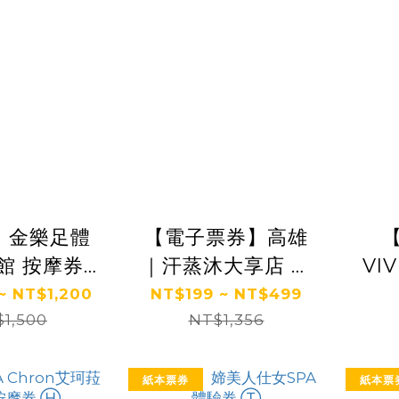
】金樂足體
【電子票券】高雄
館 按摩券
｜汗蒸沐大享店 體
VI
Ⓗ
驗券 Ⓣ
鈦享
~ NT$1,200
NT$199 ~ NT$499
1,500
NT$1,356
紙本票券
紙本票