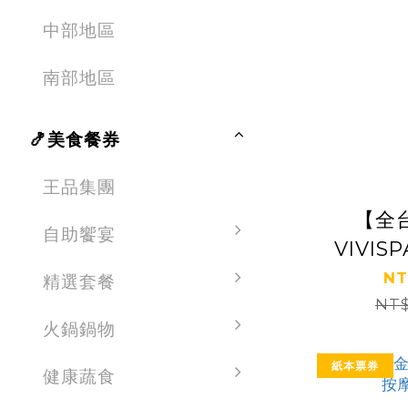
中部地區
南部地區
🍤美食餐券
王品集團
【全
自助饗宴
VIVI
春神舒壓
NT
精選套餐
NT$
鐘
火鍋鍋物
紙本票券
健康蔬食