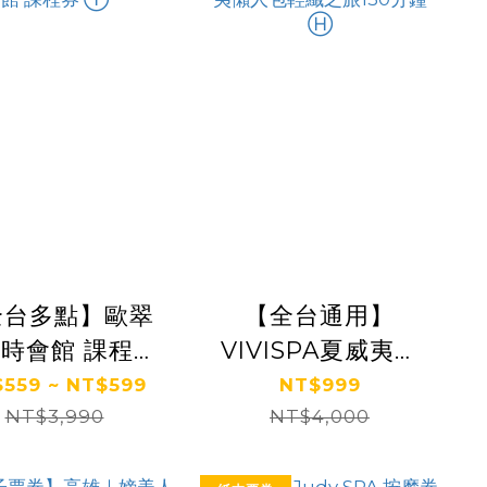
全台多點】歐翠
【全台通用】
時會館 課程券
VIVISPA夏威夷懶
Ⓣ
人包輕纖之旅150分
559 ~ NT$599
NT$999
NT$3,990
NT$4,000
鐘 Ⓗ