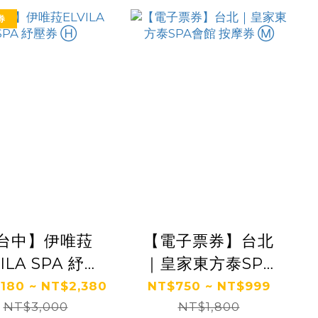
券
台中】伊唯菈
【電子票券】台北
VILA SPA 紓壓
｜皇家東方泰SPA
券 Ⓗ
會館 按摩券 Ⓜ
,180 ~ NT$2,380
NT$750 ~ NT$999
NT$3,000
NT$1,800