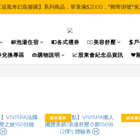
【追風奇幻島樂園】系列商品，單筆滿$2000，*郵寄掛號*免
🛀泡湯住宿
💵各式禮券
🧖‍♀美容舒壓
🏄
運動券兌換專區
👜購物說明
📈股東會紀念品資訊
❤️
紙本票券
紙本票