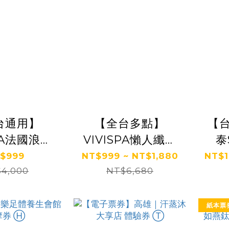
台通用】
【全台多點】
【
SPA法國浪漫
VIVISPA懶人纖體
之旅150分
美妍/浪漫舒壓小顏
$999
NT$999 ~ NT$1,880
NT$1
4,000
 Ⓗ
150分(2擇1) 體驗券
NT$6,680
Ⓗ
紙本票