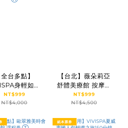
【全台多點】
【台北】薇朵莉亞
VISPA身輕如燕
舒體美療館 按摩券
放鬆SPA 100
Ⓗ
NT$999
NT$999
NT$4,000
分鐘 Ⓗ
NT$4,500
券
紙本票券