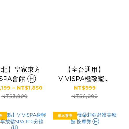
台北】皇家東方
【全台通用】
泰SPA會館 Ⓗ
VIVISPA極致寵愛
客製SPA六選三(3堂
,199 ~ NT$1,850
NT$999
NT$3,800
約150分鐘) Ⓗ
NT$6,000
券
紙本票券