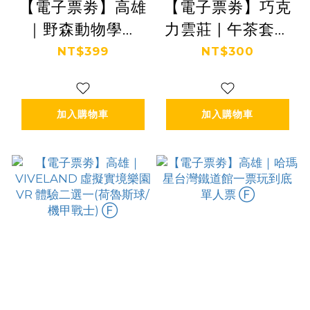
【電子票劵】高雄
【電子票劵】巧克
｜野森動物學校
力雲莊 | 午茶套餐
全票 Ⓕ
乙份+巧克力微電
NT$399
NT$300
影(可享一人免費
入園) Ⓕ
加入購物車
加入購物車