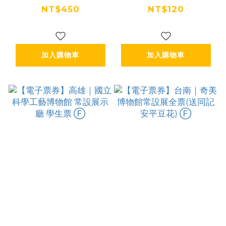
里山漫遊套票｜原
物館 常設展示廳
NT$450
NT$120
民文化X自然美景
全票 Ⓕ
｜景點任選2+好禮
加入購物車
加入購物車
任選1 Ⓕ