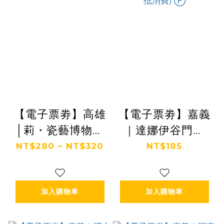
【電子票劵】高雄
【電子票劵】嘉義
│莉・瓷藝博物館
｜達娜伊谷門票
參觀券 Ⓕ
+公興森態園區(阿
NT$280 ~ NT$320
NT$185
里山土匪森活村)
門票(可折抵消費)
加入購物車
加入購物車
Ⓕ