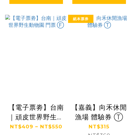
紙本票券
【電子票劵】台南
【嘉義】向禾休閒
｜頑皮世界野生動
漁場 體驗券 Ⓣ
物園 門票 Ⓕ
NT$409 ~ NT$550
NT$315