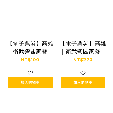
【電子票劵】高雄
【電子票劵】高雄
｜衛武營國家藝術
｜衛武營國家藝術
文化中心－定時導
文化中心－外語導
NT$100
NT$270
覽(日間/夜間) Ⓕ
覽(英語/日語) Ⓕ
加入購物車
加入購物車