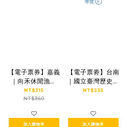
【電子票券】嘉義
【電子票劵】台南
｜向禾休閒漁場
｜國立臺灣歷史博
體驗券 Ⓣ
物館+個人語音導
NT$315
NT$235
NT$360
覽 Ⓕ
加入購物車
加入購物車