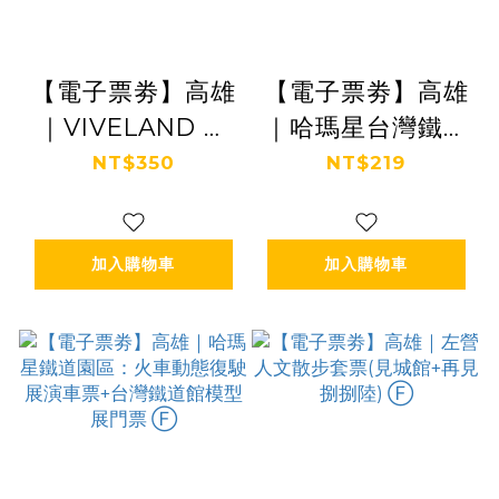
【電子票劵】高雄
【電子票劵】高雄
｜VIVELAND 虛
｜哈瑪星台灣鐵道
擬實境樂園 VR 體
館一票玩到底 單
NT$350
NT$219
驗二選一(荷魯斯
人票 Ⓕ
球/機甲戰士) Ⓕ
加入購物車
加入購物車