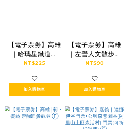
【電子票劵】高雄
【電子票劵】高雄
｜哈瑪星鐵道園
｜左營人文散步套
區：火車動態復駛
票(見城館+再見捌
NT$225
NT$90
展演車票+台灣鐵
捌陸) Ⓕ
道館模型展門票
加入購物車
加入購物車
Ⓕ