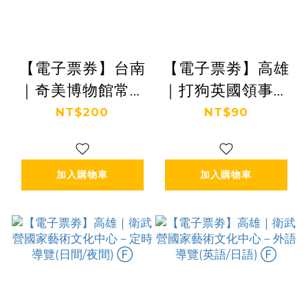
【電子票券】台南
【電子票劵】高雄
｜奇美博物館常設
｜打狗英國領事館
展全票 Ⓕ
門票 贈便利貼乙
NT$200
NT$90
份 Ⓕ
加入購物車
加入購物車