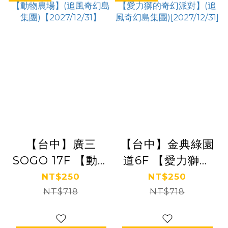
【台中】廣三
【台中】金典綠園
SOGO 17F 【動物
道6F 【愛力獅的
農場】(追風奇幻
奇幻派對】(追風
NT$250
NT$250
島集團)
NT$718
奇幻島集團)
NT$718
【2027/12/31】
[2027/12/31]