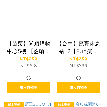
【苗栗】尚順購物
【台中】麗寶休息
中心5樓 【齒輪城
站L2【Fun樂星
市】(追風奇幻島
球】(追風奇幻島
NT$250
NT$250
NT$618
集團)
NT$799
集團)
【2027/09/30】
【2027/05/31】
加入購物車
加入購物車
紙本票券
紙本票券