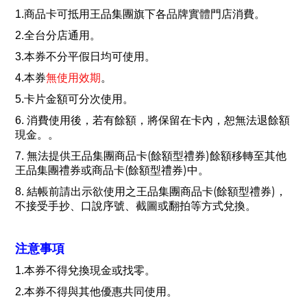
1.
商品卡可抵用王品集團旗下
各品牌實體門店
消費。
2.
全台分店通用。
3.
本券不分平假日均可使用。
4.
本券
無使用效期
。
5.
卡片金額可分次使用。
6.
消費使用後，若有餘額，將保留在卡內，恕無法退餘額
現金。。
(
)
7.
無法提供王品集團商品卡
餘額型禮券
餘額移轉至其他
(
)
王品集團禮券或商品卡
餘額型禮券
中。
(
)
8.
結帳前請出示欲使用之王品集團商品卡
餘額型禮券
，
不接受手抄、口說序號、截圖或翻拍等方式兌換。
注意事項
1.
本券不得兌換現金或找零。
2.
本券不得與其他優惠共同使用。