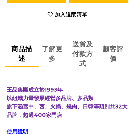
加入追蹤清單
送貨及
商品描
了解更
顧客評
付款方
述
多
價
式
1993
王品集團成立於
年
以組織力量發展經營多品牌、多品類
32
旗下涵蓋中、西、火鍋、燒肉、日韓等類別共
大
400
品牌
，
超過
家門店
使用說明