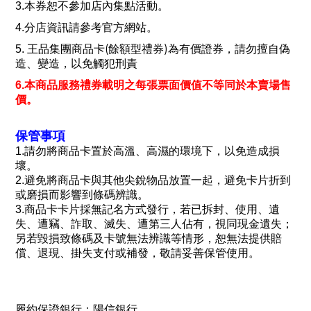
3.
本券恕不參加店內集點活動。
4.
分店資訊請參考官方網站。
(
)
5.
王品集團商品卡
餘額型禮券
為有價證券，請勿擅自偽
造、變造，以免觸犯刑責
6.
本商品服務禮券載明之每張票面價值不等同於本賣場售
價。
保管事項
1.
請勿將商品卡置於高溫、高濕的環境下，以免造成損
壞。
2.
避免將商品卡與其他尖銳物品放置一起，避免卡片折到
或磨損而影響到條碼辨識。
商品卡卡片採無記名方式發行，若已拆封、使用、遺
3.
失、遭竊、詐取、滅失、遭第三人佔有，視同現金遺失；
另若毀損致條碼及卡號無法辨識等情形，恕無法提供賠
償、退現、掛失支付或補發，敬請妥善保管使用。
履約保證銀行：陽信銀行