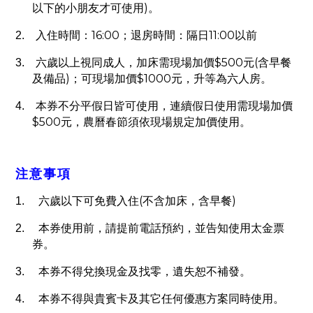
)
以下的小朋友才可使用
。
16:00
11:00
2.
入住時間：
；退房時間：隔日
以前
$500
(
3.
六歲以上視同成人，加床需現場加價
元
含早餐
)
$1000
及備品
；可現場加價
元，升等為六人房。
4.
本券不分平假日皆可使用，連續假日使用需現場加價
$500
元，農曆春節須依現場規定加價使用。
注意事項
(
)
1.
六歲以下可免費入住
不含加床，含早餐
2.
本券使用前，請提前電話預約，並告知使用太金票
券。
3.
本券不得兌換現金及找零，遺失恕不補發。
4.
本券不得與貴賓卡及其它任何優惠方案同時使用。