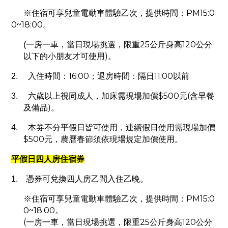
PM15:0
※住宿可享兒童電動車體驗乙次，提供時間：
0~18:00
。
25
120
(
一房一車，當日現場挑選，限重
公斤身高
公分
)
以下的小朋友才可使用
。
16:00
11:00
2.
入住時間：
；退房時間：隔日
以前
$500
(
3.
六歲以上視同成人，加床需現場加價
元
含早餐
)
及備品
。
4.
本券不分平假日皆可使用，連續假日使用需現場加價
$500
元，農曆春節須依現場規定加價使用。
平假日四人房住宿券
1.
憑券可兌換四人房乙間入住乙晚。
PM15:0
※住宿可享兒童電動車體驗乙次，提供時間：
0~18:00
。
(
25
120
一房一車，當日現場挑選，限重
公斤身高
公分