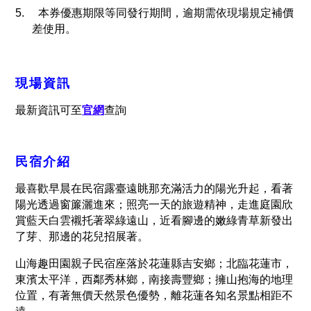
5.
本券優惠期限等同發行期間，逾期需依現場規定補價
差使用。
現場資訊
最新資訊可至
官網
查詢
民宿介紹
最喜歡早晨在民宿露臺遠眺那充滿活力的陽光升起，看著
陽光透過窗簾灑進來；照亮一天的旅遊精神，走進庭園欣
賞藍天白雲襯托著翠綠遠山，近看腳邊的嫩綠青草新發出
了芽、那邊的花兒招展著。
山海趣田園親子民宿座落於花蓮縣吉安鄉；北臨花蓮市，
東濱太平洋，西鄰秀林鄉，南接壽豐鄉；擁山抱海的地理
位置，有著無價天然景色優勢，離花蓮各知名景點相距不