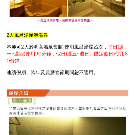
2
人風呂湯屋泡湯券
2
-
(
本券可
人於明高溫泉會館
使用風呂湯屋乙次，
平日
週
~
)
90
(
~
)
6
一
週四
使用
分鐘，假日
週五
週日、國定假日
使用
0
分鐘
。
連續假期、跨年及農曆春節期間恕不適用。