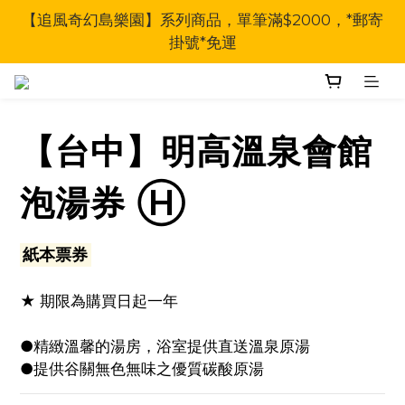
【追風奇幻島樂園】系列商品，單筆滿$2000，*郵寄
掛號*免運
【台中】明高溫泉會館
泡湯券 Ⓗ
紙本票券
★ 期限為購買日起一年
●精緻溫馨的湯房，浴室提供直送溫泉原湯
●提供谷關無色無味之優質碳酸原湯