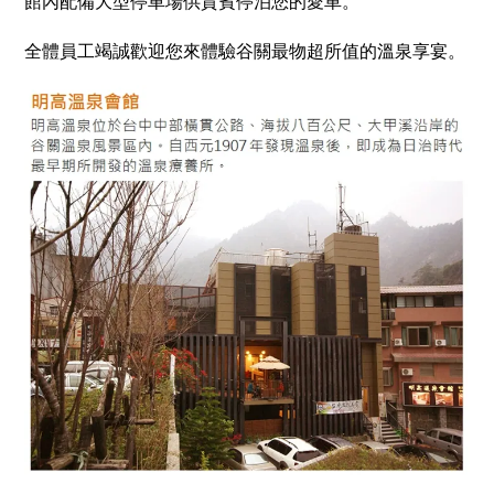
館內配備大型停車場供貴賓停泊您的愛車。
全體員工竭誠歡迎您來體驗谷關最物超所值的溫泉享宴。