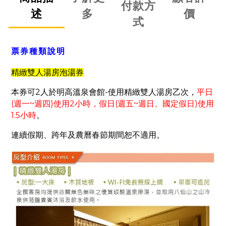
付款方
述
多
價
式
票券種類說明
精緻雙人湯房泡湯券
本券可
2
人於明高溫泉會館
-
使用精緻雙人湯房乙次，
平日
(
週一
~
週四
)
使用
2
小時，假日
(
週五
~
週日、國定假日
)
使用
1.5
小時
。
連續假期、跨年及農曆春節期間恕不適用。