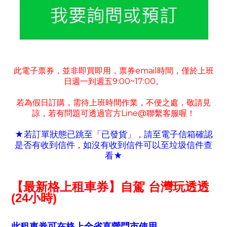
此電子票券
並非即買即用
票券
email
時間
僅於上班
，
，
，
日週一到週五
9:00~17:00
。
若為假日訂購
需待上班時間作業
不便之處
敬請見
，
，
，
諒
若有
問題可
透過官方
Line@
聯繫客服喔！
，
★若訂單狀態已跳至「已發貨」
請至電子信箱確認
，
是否有收到信件
如沒有收到信件可以至垃圾信件查
，
看
★
【最新格上租車券】自駕 台灣玩透透
(24小時)
此租車券可在格上全省直營門市使用