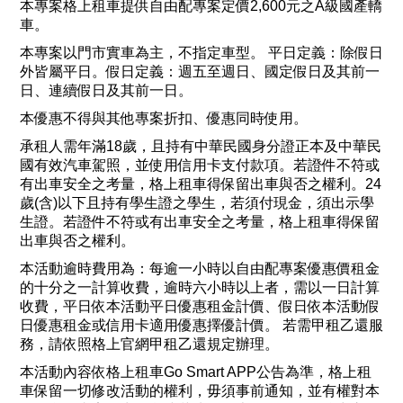
本專案格上租車提供自由配專案定價2,600元之A級國產轎
車。
本專案以門市實車為主，不指定車型。 平日定義：除假日
外皆屬平日。假日定義：週五至週日、國定假日及其前一
日、連續假日及其前一日。
本優惠不得與其他專案折扣、優惠同時使用。
承租人需年滿18歲，且持有中華民國身分證正本及中華民
國有效汽車駕照，並使用信用卡支付款項。若證件不符或
有出車安全之考量，格上租車得保留出車與否之權利。24
歲(含)以下且持有學生證之學生，若須付現金，須出示學
生證。若證件不符或有出車安全之考量，格上租車得保留
出車與否之權利。
本活動逾時費用為：每逾一小時以自由配專案優惠價租金
的十分之一計算收費，逾時六小時以上者，需以一日計算
收費，平日依本活動平日優惠租金計價、假日依本活動假
日優惠租金或信用卡適用優惠擇優計價。 若需甲租乙還服
務，請依照格上官網甲租乙還規定辦理。
本活動內容依格上租車Go Smart APP公告為準，格上租
車保留一切修改活動的權利，毋須事前通知，並有權對本