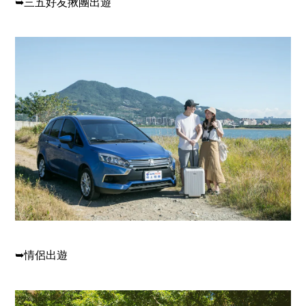
➥三五好友揪團出遊
➥情侶出遊