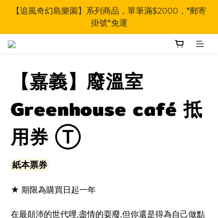
【追風奇幻島樂園】系列商品，單筆滿$2000，*郵寄
掛號*免運
【嘉義】廢溫室
Greenhouse café 抵
用券 Ⓣ
紙本票券
★ 期限為購買日起一年
在最顛沛的世代哩,盡情的耍廢,但你還是得為自己做點