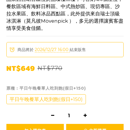
餐飲區域有海鮮日料區、中式熱炒區、現切專區、沙
拉水果區、飲料冰品西點區，此外提供來自瑞士頂級
冰淇淋（莫凡彼Mövenpick ），多元的選擇讓賓客盡
情享受美食佳餚。
商品將於
2026/12/27 16:00
結束販售
NT$649
NT$770
票種
: 平日午晚餐單人吃到飽(假日+150)
平日午晚餐單人吃到飽(假日+150)