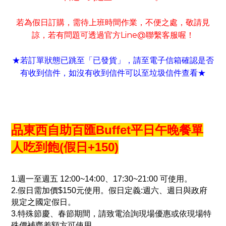
若為假日訂購
需待上班時間作業
不便之處
敬請見
，
，
，
諒
若有
問題可
透過官方
Line@
聯繫客服喔！
，
★若訂單狀態已跳至「已發貨」
請至電子信箱確認是否
，
有收到信件
如沒有收到信件可以至垃圾信件查看
，
★
品東西自助百匯Buffet平日午晚餐單
人吃到飽(假日+150)
1.週一至週五 12:00~14:00、17:30~21:00 可使用。
2.假日需加價$150元使用。假日定義:週六、週日與政府
規定之國定假日。
3.特殊節慶、春節期間，請致電洽詢現場優惠或依現場特
殊價補齊差額方可使用。