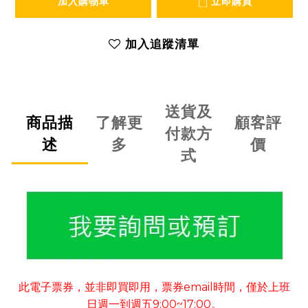
加入購物車
立即購買
加入追蹤清單
送貨及
商品描
了解更
顧客評
付款方
述
多
價
式
此電子票券
並非即買即用
票券
email
時間
僅於上班
，
，
，
日週一到週五
9:00~17:00
。