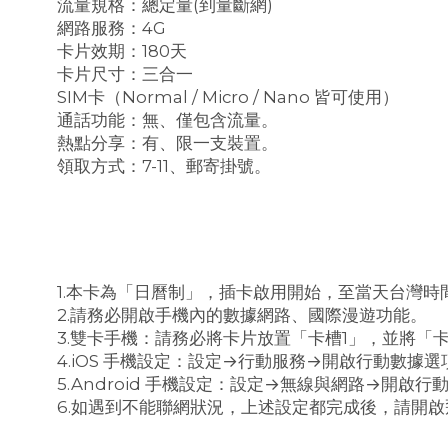
流量規格：總定量(到量斷網)
網路服務：4G
卡片效期：180天
卡片尺寸：三合一
SIM卡（Normal / Micro / Nano 皆可使用）
通話功能：無、僅包含流量。
熱點分享：有、限一支裝置。
領取方式：7-11、郵寄掛號。
1.本卡為「日曆制」，插卡啟用開始，至當天台灣時間
2.請務必開啟手機內的數據網路、國際漫遊功能。
3.雙卡手機：請務必將卡片放置「卡槽1」，並將「
4.iOS 手機設定：設定→行動服務→開啟行動數據
5.Android 手機設定：設定→無線與網路→開啟
6.如遇到不能聯網狀況，上述設定都完成後，請開啟