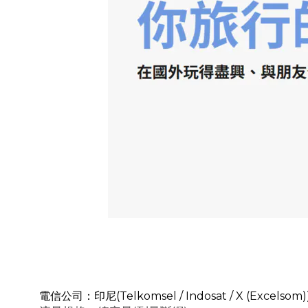
電信公司：印尼(Telkomsel / Indosat / X (Excelsom