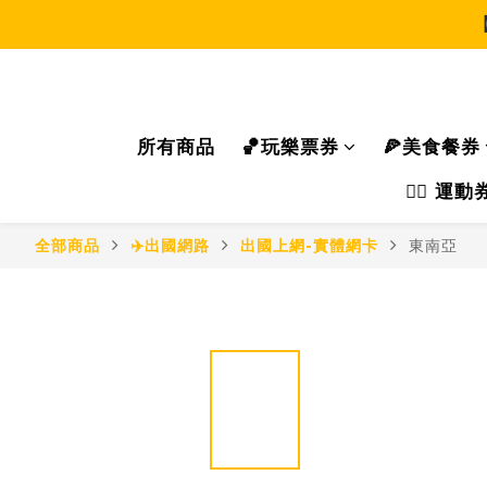
所有商品
🏀玩樂票券
🍕美食餐券
🏃‍♂️ 
全部商品
✈️出國網路
出國上網-實體網卡
東南亞