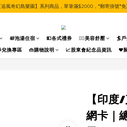
【追風奇幻島樂園】系列商品，單筆滿$2000，*郵寄掛號*免
🛀泡湯住宿
💵各式禮券
🧖‍♀美容舒壓
🏄
運動券兌換專區
👜購物說明
📈股東會紀念品資訊
❤️
【印度
網卡｜總