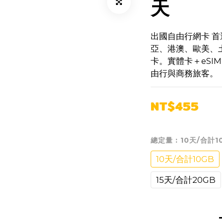
天
出國自由行網卡 首
亞、港澳、歐美、
卡。實體卡＋eSI
由行與商務旅客。
NT$455
總定量
: 10天/合計1
10天/合計10GB
15天/合計20GB