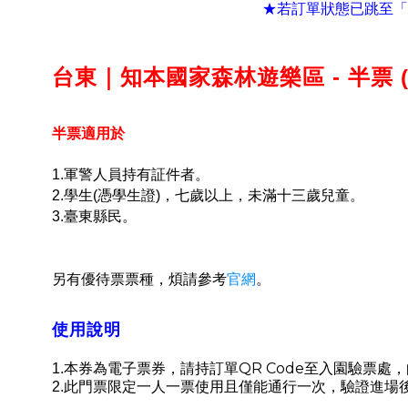
★若訂單狀態已跳至「
台東｜知本國家森林遊樂區 - 半票 
半票適用於
1.軍警人員持有証件者。
2.學生(憑學生證)，七歲以上，未滿十三歲兒童。
3.臺東縣民。
另有優待票票種，煩請參考
官網
。
使用說明
QR Code
1.
本券為電子票券，請持訂單
至入園驗票處，
此門票限定一人一票使用且僅能通行一次，驗證進場
2.