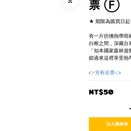
票 Ⓕ
★ 期限為購買日起
有一片彷彿熱帶雨
白榕之間，深藏台
「知本國家森林遊
錯過來這裡享受熱
👉另有全票👈
NT$50
加入購物車