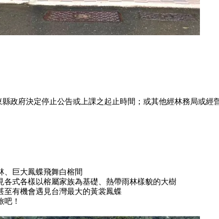
東縣政府決定停止公告或上課之起止時間；或其他經林務局或經
林、巨大鳳蝶飛舞白榕間
見各式各樣以榕屬家族為基礎、熱帶雨林樣貌的大樹
甚至有機會遇見台灣最大的黃裳鳳蝶
旅吧！