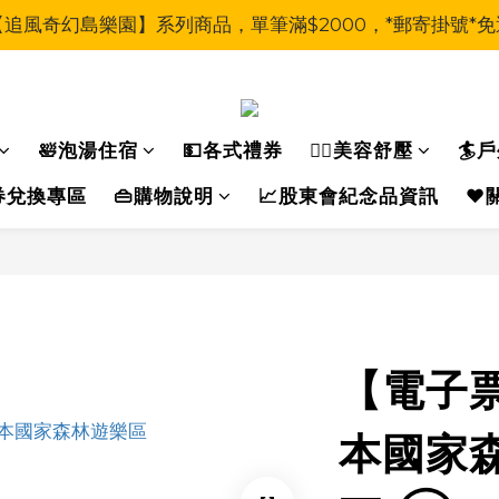
【追風奇幻島樂園】系列商品，單筆滿$2000，*郵寄掛號*免
🛀泡湯住宿
💵各式禮券
🧖‍♀美容舒壓
🏄
運動券兌換專區
👜購物說明
📈股東會紀念品資訊
❤️
【電子
本國家