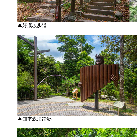
▲好漢坡步道
▲知本森濤蹄影