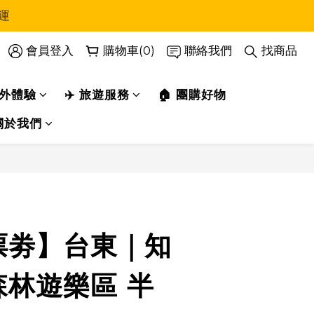
運
會員登入
購物車(0)
聯絡我們
找商品
戶外體驗
✈️ 旅遊服務
🏠 團購好物
關於我們
立即購買
票劵】台東｜知
森林遊樂區 半