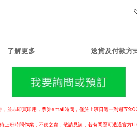
了解更多
送貨及付款方
券
並非即買即用
票券
email
時間
僅於上班日週一到週五
9:0
，
，
，
待上班時間作業
不便之處
敬請見諒
若有
問題可
透過官方
L
，
，
，