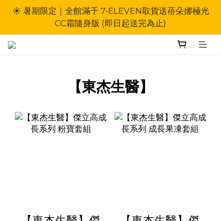
【追風奇幻島樂園】系列商品，單筆滿$2000，*郵寄
☀️ 暑期限定｜全館滿千 7-ELEVEN取貨送蓓朵娜極光
掛號*免運
CC霜隨身版 (即日起送完為止)
【追風奇幻島樂園】系列商品，單筆滿$2000，*郵寄
掛號*免運
【東杰生醫】
【東杰生醫】傑
【東杰生醫】傑