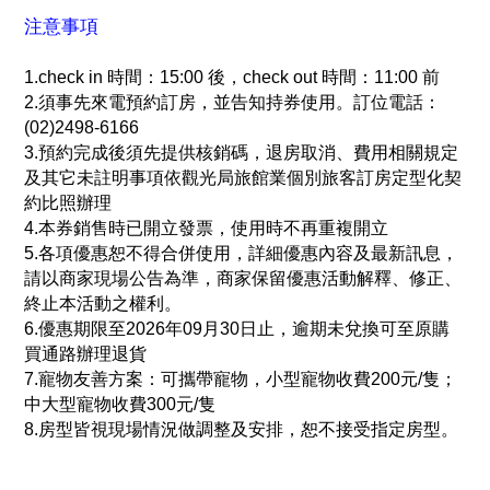
注意事項
1.check in 時間：15:00 後，check out 時間：11:00 前
2.須事先來電預約訂房，並告知持券使用。訂位電話：
(02)2498-6166
3.預約完成後須先提供核銷碼，退房取消、費用相關規定
及其它未註明事項依觀光局旅館業個別旅客訂房定型化契
約比照辦理
4.本券銷售時已開立發票，使用時不再重複開立
5.各項優惠恕不得合併使用，詳細優惠內容及最新訊息，
請以商家現場公告為準，商家保留優惠活動解釋、修正、
終止本活動之權利。
6.優惠期限至2026年09月30日止，逾期未兌換可至原購
買通路辦理退貨
7.寵物友善方案：可攜帶寵物，小型寵物收費200元/隻；
中大型寵物收費300元/隻
8.房型皆視現場情況做調整及安排，恕不接受指定房型。