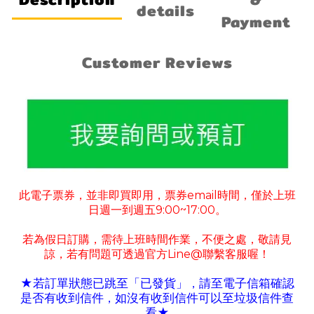
details
Payment
Customer Reviews
此電子票券
並非即買即用
票券
email
時間
僅於上班
，
，
，
日週一到週五
9:00~17:00
。
若為假日訂購
需待上班時間作業
不便之處
敬請見
，
，
，
諒
若有
問題可
透過官方
Line@
聯繫客服喔！
，
★若訂單狀態已跳至「已發貨」
請至電子信箱確認
，
是否有收到信件
如沒有收到信件可以至垃圾信件查
，
看
★