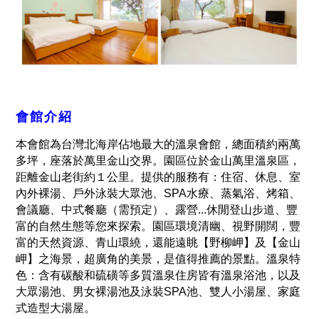
會館介紹
本會館為台灣北海岸佔地最大的溫泉會館，總面積約兩萬
多坪，座落於萬里金山交界。園區位於金山萬里溫泉區，
距離金山老街約１公里。提供的服務有：住宿、休息、室
內外裸湯、戶外泳裝大眾池、SPA水療、蒸氣浴、烤箱、
會議廳、中式餐廳（需預定）、露營...休閒登山步道、豐
富的自然生態等您來探索。園區環境清幽、視野開闊，豐
富的天然資源、青山環繞，還能遠眺【野柳岬】及【金山
岬】之海景，超廣角的美景，是值得推薦的景點。溫泉特
色：含有碳酸和硫磺等多質溫泉住房皆有溫泉浴池，以及
大眾湯池、男女裸湯池及泳裝SPA池、雙人小湯屋、家庭
式造型大湯屋。