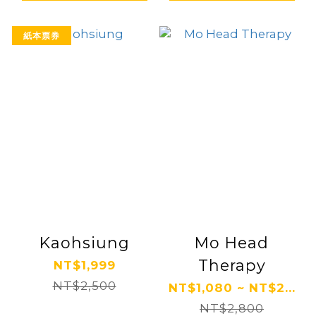
紙本票券
Kaohsiung
Mo Head
Therapy
NT$1,999
NT$2,500
NT$1,080 ~ NT$2...
NT$2,800