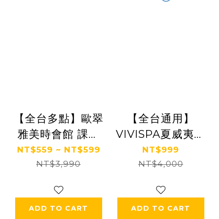
【全台多點】歐翠
【全台通用】
雅美時會館 課程
VIVISPA夏威夷懶
券 Ⓣ
人包輕纖之旅150
NT$559 ~ NT$599
NT$999
NT$3,990
NT$4,000
分鐘 Ⓗ
ADD TO CART
ADD TO CART