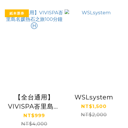
紙本票券
【全台通用】
WSLsystem
VIVISPA峇里島名
NT$1,500
媛熱石之旅100分
NT$2,000
NT$999
NT$4,000
鐘 Ⓗ