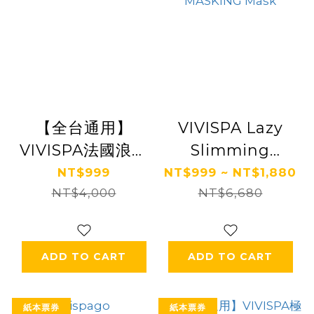
【全台通用】
VIVISPA Lazy
VIVISPA法國浪漫
Slimming
春神舒壓之旅150
Beauty/Romantic
NT$999
NT$999 ~ NT$1,880
NT$4,000
分鐘 Ⓗ
Stress Relieving
NT$6,680
Beauty 150
Points (2
ADD TO CART
ADD TO CART
choose 1) FREE
MASKING Mask
紙本票券
紙本票券