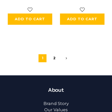
ADD TO CART
ADD TO CART
1
2
About
Brand Story
Our Values