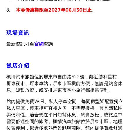
2027
06
30
8.
本券優惠期限至
年
月
日止
。
現場資訊
最新資訊可至
官網
查詢
飯店介紹
622
楓情汽車旅館位於屏東市自由路
號，鄰近勝利星村、
屏東夜市、屏東車站，屏東市區機能方便，無論是約會休
息、短暫放鬆，或安排屏東市區小旅行都相當便利。
WiFi
館內提供免費
、私人停車空間，每間房型皆配置獨立
私人車庫，停車後可直接入房，不需爬樓梯，兼具隱私性
與便利性。適合想在平日短暫休息、約會放松，或旅途中
需要舒適空間的旅客。楓情汽車旅館位於屏東市區，地理
位置便利，鄰近多處熱門景點與商圈。館內提供寬敞舒適