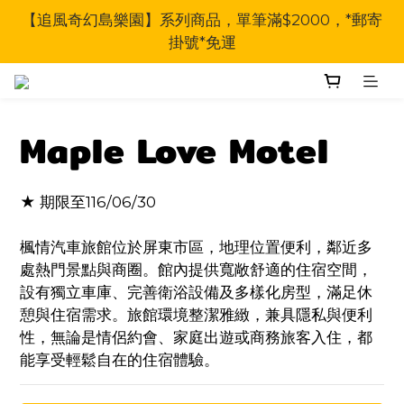
【追風奇幻島樂園】系列商品，單筆滿$2000，*郵寄
掛號*免運
Maple Love Motel
★ 期限至116/06/30
楓情汽車旅館位於屏東市區，地理位置便利，鄰近多
處熱門景點與商圈。館內提供寬敞舒適的住宿空間，
設有獨立車庫、完善衛浴設備及多樣化房型，滿足休
憩與住宿需求。旅館環境整潔雅緻，兼具隱私與便利
性，無論是情侶約會、家庭出遊或商務旅客入住，都
能享受輕鬆自在的住宿體驗。