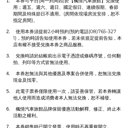
(
)
1.
本券可平日
周一到周四
於【楓情汽車旅館】兌換使
用；週五、週六、週日、國定假日、連續假期、春節
(
期間及特殊節日不適用。
房間依現場房況安排，恕不
)
指定房間
。
2
(
(08)765-327
2.
使用本券須提前
小時預約
預約電話
1)
，預約時請告知使用本券，若未依規定提前告知，本
店有權不接受兌換本券之商品服務。
3.
兌換時請於結帳前出示電子憑證或條碼序號，任何翻
拍、列印等方式皆無法使用。
4.
本券恕無法與其他優惠及專案合併使用，恕無法兌換
現金及找零。
5.
此電子票券僅限使用一次，請妥善保管。若本券轉讓
他人使用而造成消費者本人無法兌換，恕不補發。
6.
楓情汽車旅館品牌保留優惠活動解釋、修正、終止本
活動之權利。
7.
本券銷售時已開立發票，使用時不再重複開立。