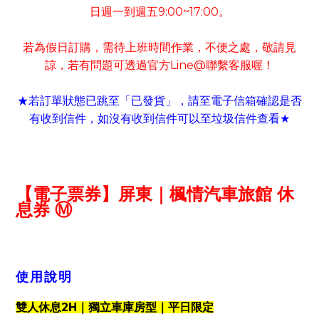
日週一到週五
9:00~17:00
。
若為假日訂購
需待上班時間作業
不便之處
敬請見
，
，
，
諒
若有
問題可
透過官方
Line@
聯繫客服喔！
，
★若訂單狀態已跳至「已發貨」
請至電子信箱確認是否
，
有收到信件
如沒有收到信件可以至垃圾信件查看
，
★
【電子票券】屏東｜楓情汽車旅館
休
息券
Ⓜ
使用說明
2H
雙人休息
｜獨立車庫房型｜平日限定