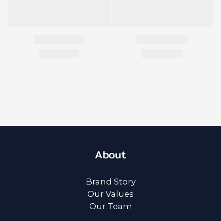
About
Brand Story
Our Values
Our Team