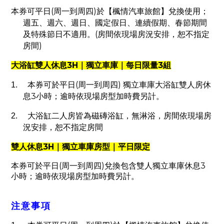
(
)
本券可平日
周一到周四
於【楓情汽車旅館】兌換使用；
週五、週六、週日、國定假日、連續假期、春節期間
(
及特殊節日不適用。
房間依現場房況安排，恕不指定
)
房間
3H
3
大浴缸雙人休息
｜獨立車庫｜每日限量
組
(
)
1.
本券可於平日
周一到周四
獨立車庫大浴缸雙人房休
3
息
小時；逾時依現場房型加時費另計。
2.
大浴缸二人房皆為磁磚浴缸，無淋浴，房間依現場房
況安排，恕不指定房間
3H
雙人休息
｜獨立車庫房型｜平日限定
本券可於平日
(
周一到周四
)
兌換包含雙人獨立車庫休息
3
小時；逾時依現場房型加時費另計。
注意事項