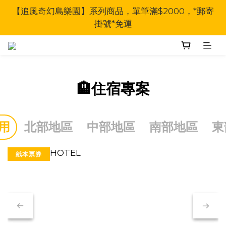
【追風奇幻島樂園】系列商品，單筆滿$2000，*郵寄
掛號*免運
🏨住宿專案
用
北部地區
中部地區
南部地區
東
紙本票券