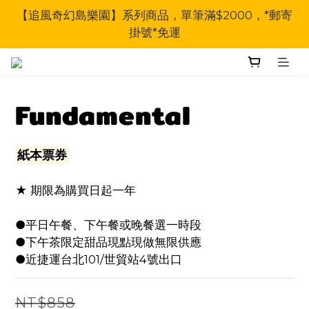
【追風奇幻島樂園】系列商品，單筆滿$2000，*郵寄
掛號*免運
Fundamental
紙本票券
★ 期限為購買日起一年
●平日午餐、下午餐或晚餐選一時段
●下午茶限定甜品現點現做無限供應
●近捷運台北101/世貿站4號出口
NT$858