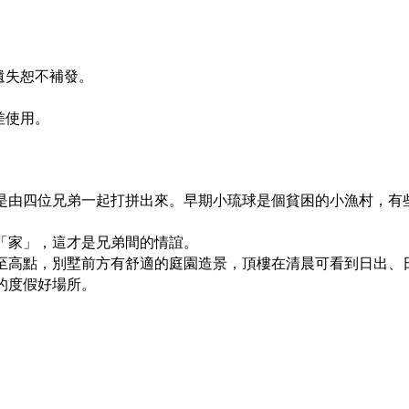
遺失恕不補發。
差使用。
是由四位兄弟一起打拼出來。早期小琉球是個貧困的小漁村，有
「家」，這才是兄弟間的情誼。
至高點，別墅前方有舒適的庭園造景，頂樓在清晨可看到日出、
的度假好場所。