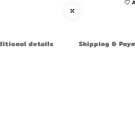
A
itional details
Shipping & Pay