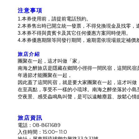
注意事項
1.
本券使用前，請提前電話預約。
2.
本券售出時已開立統一發票，不得兌換現金及找零，
3.
本券不得與貴賓卡及其它任何優惠方案同時使用。
4.
本券優惠期限等同發行期間，逾期需依現場規定補價
旅店介紹
團聚在一起，這才叫做「家」
南海之醉旅店是隱藏在鄉間小徑得一間民宿，這間民宿
年過節才能團聚在一起，
因此蓋了這間民宿，就是要大家團聚在一起，這才叫做
在至高點，享受不一樣的小琉球。南海之醉坐落於小島
空夜景、感受蟲鳴鳥叫聲，是可以遠離塵囂、放鬆心情
旅店資訊
08-8611689
電話：
15:00~ 11:0
入住時間：
33
31
地址：屏東縣琉球鄉中興路
之
號