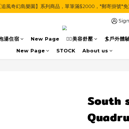
【追風奇幻島樂園】系列商品，單筆滿$2000，*郵寄掛號*免
Sign
泡湯住宿
New Page
🧖‍♀美容舒壓
🏄戶外體
New Page
STOCK
About us
South s
Quadru