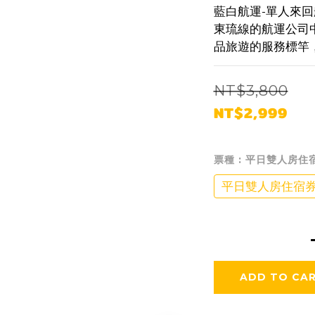
藍白航運-單人來回
東琉線的航運公司
品旅遊的服務標竿
NT$3,800
NT$2,999
票種
: 平日雙人房住
平日雙人房住宿
ADD TO CA