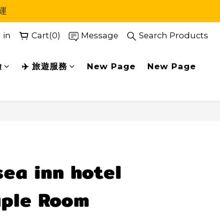
運
 in
Cart(0)
Message
Search Products
驗
✈️ 旅遊服務
New Page
New Page
BUY NOW
ea inn hotel
ple Room