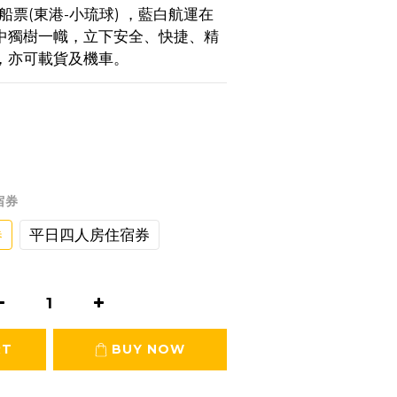
船票(東港-小琉球) ，藍白航運在
中獨樹一幟，立下安全、快捷、精
，亦可載貨及機車。
宿券
券
平日四人房住宿券
RT
BUY NOW