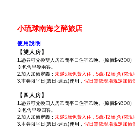
小琉球南海之醉旅店
使用說明
【
雙人房
】
(
$4800)
1.
憑券可兌換雙人房乙間平日住宿乙晚。
原價
※包含早餐兩客。
5
5
-12
(
)
2.
加人加價定義：
未滿
歲免費入住，
歲
歲
含
需現
(
-
)
3.
本券限平日
週日
週五
使用，
假日需依現場規定加價
【
四人房
】
(
$4800)
1.
憑券可兌換四人房乙間平日住宿乙晚。
原價
※包含早餐四客。
5
5
-12
(
)
2.
加人加價定義：
未滿
歲免費入住，
歲
歲
含
需現
(
-
)
3.
本券限平日
週日
週五
使用，
假日需依現場規定加價