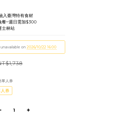
 融入臺灣特有食材
餐~週日需加$300
運士林站
 unavailable on
2026/10/22 16:00
NT$1,738
助單人券
單人券