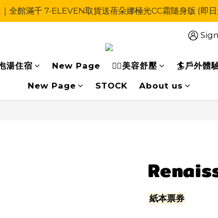
定｜全館滿千 7-ELEVEN取貨送蓓朵娜極光CC霜隨身版 (即
【追風奇幻島樂園】系列商品，單筆滿$2000，*郵寄掛號*免
【追風奇幻島樂園】系列商品，單筆滿$2000，*郵寄掛號*免
Sign
泡湯住宿
New Page
🧖‍♀美容舒壓
🏄戶外體
New Page
STOCK
About us
Renais
紙本票券