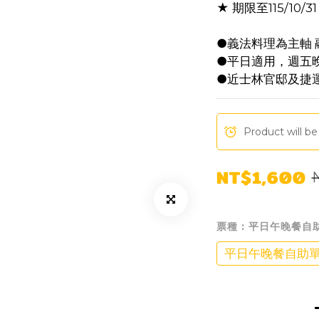
★ 期限至115/10/31
●義法料理為主軸
●平日適用，週五晚
●近士林官邸及捷
Product will be
NT$1,600
票種
: 平日午晚餐自
平日午晚餐自助