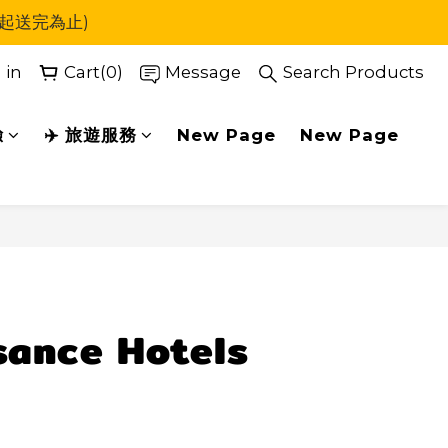
日起送完為止)
運
運
 in
Cart(0)
Message
Search Products
驗
✈️ 旅遊服務
New Page
New Page
BUY NOW
sance Hotels