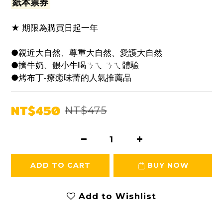
紙本票券
★ 期限為購買日起一年
●親近大自然、尊重大自然、愛護大自然
●擠牛奶、餵小牛喝ㄋㄟ ㄋㄟ體驗
●烤布丁-療癒味蕾的人氣推薦品
NT$450
NT$475
ADD TO CART
BUY NOW
Add to Wishlist