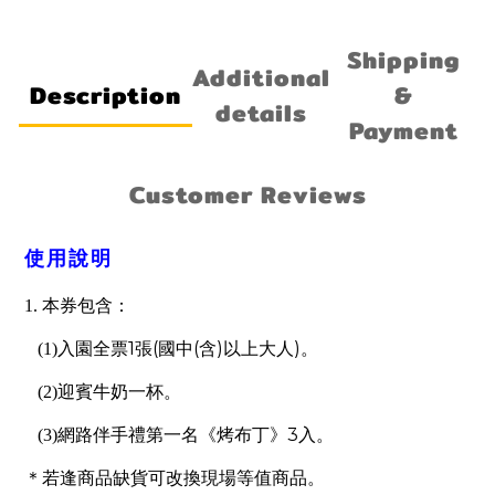
Shipping
Additional
Description
&
details
Payment
Customer Reviews
使用說明
1.
本券包含：
1
(
(
)
)
(1)
入園全票
張
國中
含
以上大人
。
(2)
迎賓牛奶一杯。
3
(3)
網路伴手禮第一名《烤布丁》
入。
＊若逢商品缺貨可改換現場等值商品。