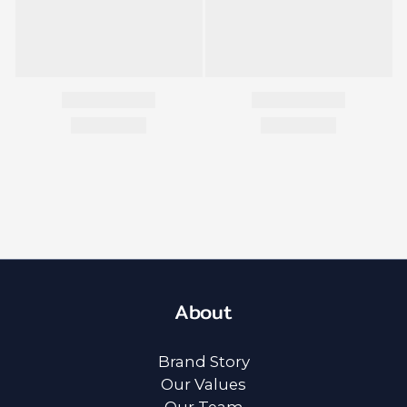
About
Brand Story
Our Values
Our Team