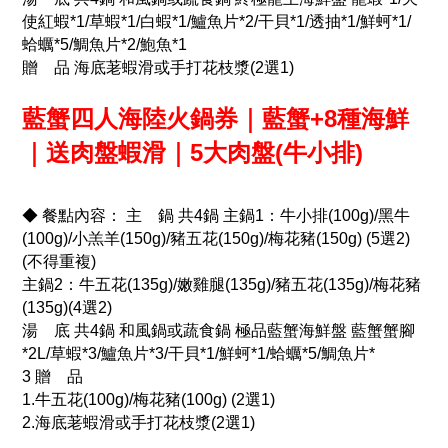
使紅蝦*1/草蝦*1/白蝦*1/鱸魚片*2/干貝*1/透抽*1/鮮蚵*1/
蛤蠣*5/鯛魚片*2/鮑魚*1
贈 品 海底荖蝦滑或手打花枝漿(2選1)
藍蟹四人海陸火鍋券｜藍蟹+8種海鮮
｜送肉盤蝦滑｜5大肉盤(牛小排)
◆ 餐點內容： 主 鍋 共4鍋 主鍋1：牛小排(100g)/黑牛
(100g)/小羔羊(150g)/豬五花(150g)/梅花豬(150g) (5選2)
(不得重複)
主鍋2：牛五花(135g)/嫩雞腿(135g)/豬五花(135g)/梅花豬
(135g)(4選2)
湯 底 共4鍋 和風鍋或蔬食鍋 極品藍蟹海鮮盤 藍蟹蟹腳
*2L/草蝦*3/鱸魚片*3/干貝*1/鮮蚵*1/蛤蠣*5/鯛魚片*
3 贈 品
1.牛五花(100g)/梅花豬(100g) (2選1)
2.海底荖蝦滑或手打花枝漿(2選1)