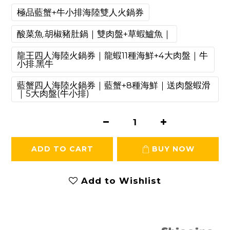
極品藍蟹+牛小排海陸雙人火鍋券
酸菜魚.胡椒豬肚鍋｜雙肉盤+草蝦鱸魚｜
龍王四人海陸火鍋券｜龍蝦11種海鮮+4大肉盤｜牛
小排.黑牛
藍蟹四人海陸火鍋券｜藍蟹+8種海鮮｜送肉盤蝦滑
｜5大肉盤(牛小排)
ADD TO CART
BUY NOW
Add to Wishlist