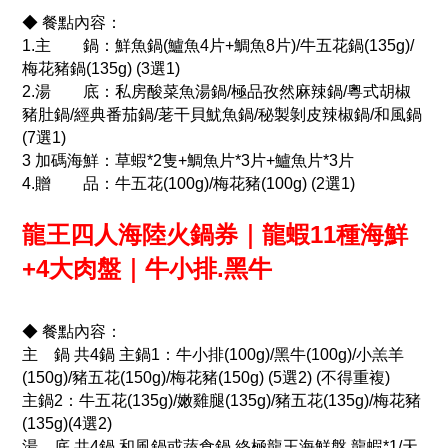
◆ 餐點內容：
1.主 鍋：鮮魚鍋(鱸魚4片+鯛魚8片)/牛五花鍋(135g)/
梅花豬鍋(135g) (3選1)
2.湯 底：私房酸菜魚湯鍋/極品孜然麻辣鍋/粵式胡椒
豬肚鍋/經典番茄鍋/荖干貝魷魚鍋/秘製剝皮辣椒鍋/和風鍋
(7選1)
3 加碼海鮮：草蝦*2隻+鯛魚片*3片+鱸魚片*3片
4.贈 品：牛五花(100g)/梅花豬(100g) (2選1)
龍王四人海陸火鍋券｜龍蝦11種海鮮
+4大肉盤｜牛小排.黑牛
◆ 餐點內容：
主 鍋 共4鍋 主鍋1：牛小排(100g)/黑牛(100g)/小羔羊
(150g)/豬五花(150g)/梅花豬(150g) (5選2) (不得重複)
主鍋2：牛五花(135g)/嫩雞腿(135g)/豬五花(135g)/梅花豬
(135g)(4選2)
湯 底 共4鍋 和風鍋或蔬食鍋 終極龍王海鮮盤 龍蝦*1/天