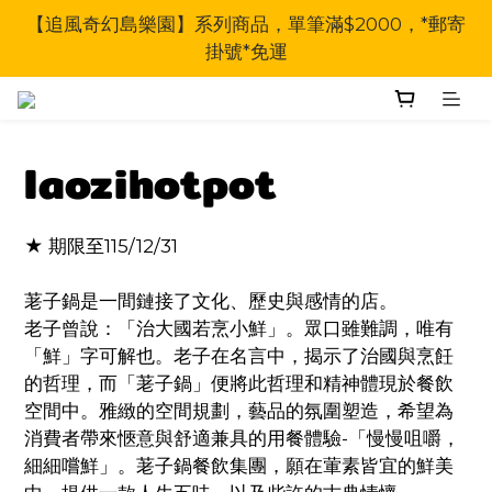
【追風奇幻島樂園】系列商品，單筆滿$2000，*郵寄
掛號*免運
laozihotpot
★ 期限至115/12/31
荖子鍋是一間鏈接了文化、歷史與感情的店。
老子曾說：「治大國若烹小鮮」。眾口雖難調，唯有
「鮮」字可解也。老子在名言中，揭示了治國與烹飪
的哲理，而「荖子鍋」便將此哲理和精神體現於餐飲
空間中。雅緻的空間規劃，藝品的氛圍塑造，希望為
消費者帶來愜意與舒適兼具的用餐體驗-「慢慢咀嚼，
細細嚐鮮」。荖子鍋餐飲集團，願在葷素皆宜的鮮美