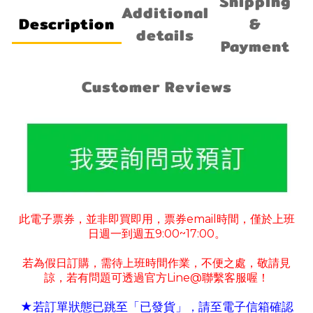
Shipping
Additional
Description
&
details
Payment
Customer Reviews
此電子票券
並非即買即用
票券
email
時間
僅於上班
，
，
，
日週一到週五
9:00~17:00
。
若為假日訂購
需待上班時間作業
不便之處
敬請見
，
，
，
諒
若有
問題可
透過官方
Line@
聯繫客服喔！
，
★若訂單狀態已跳至「已發貨」
請至電子信箱確認
，