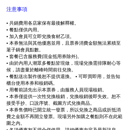
注意事項
• 共鍋費用各店家保有最後解釋權。
• 餐點僅供內用。
• 加入會員可立即兌換食材乙項。
• 本券無法與其他優惠並用，且票券消費金額無法累積至
荖子鍋會員點數。
• 套餐已含服務費(現金抵用券除外)。
• 由於內用人潮眾多餐點皆現做，現場兌換需排隊耐心等
候，請盡量於離峰時間前往兌換。
• 餐點送出製作後恕不提供退換。 • 可即買即用，並告知
櫃台使用本券和核銷碼。
• 用餐前請先出示本票券，由服務人員現場核銷。
• 本券僅提供一次性兌換核銷，兌換核銷後即失效。恕不
接受手抄、口說序號、截圖方式兌換商品。
• 本券售價時已開立統一發票，所以兌換之商品或折抵消
費之金額不再開立發票。現場另外加購之餐點則不在此範
圍之內。
• 各項優惠恕不得合併使用，詳細優惠內容及最新訊息，