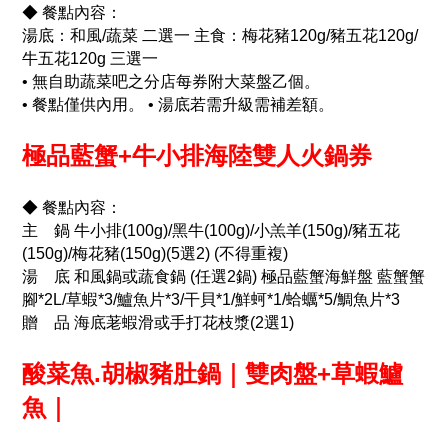
◆ 餐點內容：
湯底：和風/蔬菜 二選一 主食：梅花豬120g/豬五花120g/
牛五花120g 三選一
• 無自助蔬菜吧之分店每券附大菜盤乙個。
• 餐點僅供內用。 • 湯底若需升級需補差額。
極品藍蟹+牛小排海陸雙人火鍋券
◆ 餐點內容：
主 鍋 牛小排(100g)/黑牛(100g)/小羔羊(150g)/豬五花
(150g)/梅花豬(150g)(5選2) (不得重複)
湯 底 和風鍋或蔬食鍋 (任選2鍋) 極品藍蟹海鮮盤 藍蟹蟹
腳*2L/草蝦*3/鱸魚片*3/干貝*1/鮮蚵*1/蛤蠣*5/鯛魚片*3
贈 品 海底荖蝦滑或手打花枝漿(2選1)
酸菜魚.胡椒豬肚鍋｜雙肉盤+草蝦鱸
魚｜