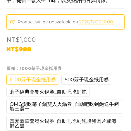
中，提供一款人生五味，以及些許的古典情懷。
Product will be unavailable on
2026/12/26 16:00
NT$1,000
NT$988
票種
: 1000荖子現金抵用券
1000荖子現金抵用券
500荖子現金抵用券
荖子經典套餐火鍋券_自助吧吃到飽
OMG愛吃荖子鍋雙人火鍋券_自助吧吃到飽送牛豬
蝦三選一
真襄豪華套餐火鍋券_自助吧吃到飽贈豬肉片或海
鮮乙盤