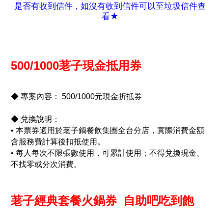
是否有收到信件
如沒有收到信件可以至垃圾信件查
，
看
★
500/1000荖子現金抵用券
◆ 專案內容： 500/1000元現金折抵券
◆
兌換說明：
• 本票券適用於荖子鍋餐飲集團全台分店，實際消費金額
含服務費計算後扣抵使用。
• 每人每次不限張數使用，可累計使用；不得兌換現金、
不找零或分次消費。
荖子經典套餐火鍋券_自助吧吃到飽