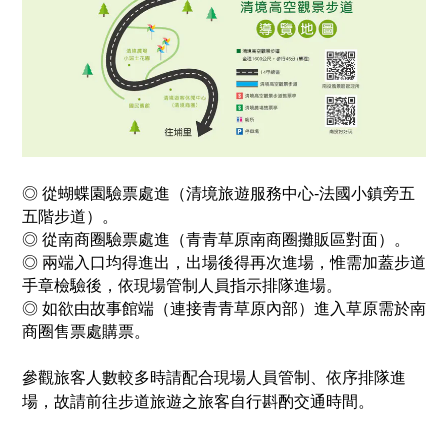
◎ 從蝴蝶園驗票處進（清境旅遊服務中心-法國小鎮旁五
五階步道）。
◎
從南商圈驗票處進（青青草原南商圈攤販區對面）。
◎
兩端入口均得進出，出場後得再次進場，惟需加蓋步道
手章檢驗後，依現場管制人員指示排隊進場。
◎
如欲由故事館端（連接青青草原內部）進入草原需於南
商圈售票處購票。
參觀旅客人數較多時請配合現場人員管制、依序排隊進
場，故請前往步道旅遊之旅客自行斟酌交通時間。