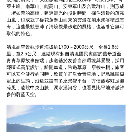
萊主峰、南華山、能高山、安東軍山及合歡群山，則形成
一堵如帶的高牆，延遲晨光的投射時間，攔住清晨的薄霧
山嵐，也成就了從花蓮翻山而來的雲瀑在濁水溪谷積成雲
海，這些景觀豐沛了清境觀景步道的風格，也涵養它無可
取代的特色。
清境高空景觀步道海拔約1700～2000公尺，全長1.6公
里，寬2.5公尺，連結現有起自清境國民賓館的舊步道至
青青草原故事館端；步道基於友善自然環境與景觀，採用
隱匿式高架設計，離開車道，跨過草原，穿梭林梢，旅客
可以安全健行的同時，欣賞羊群覓食青草地，野鳥跳躍樹
冠上的生態，沿途並設有多座景觀平台，方便旅客駐足迎
涼風，遠眺中央山脈、濁水溪河谷，也看見比平地清澈許
多的蔚藍天空。