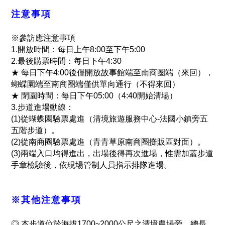
注意事項
※參訪應注意事項
1.開放時間：每日上午8:00至下午5:00
2.最後購票時間：每日下午4:30
★ 每日下午4:00後僅開放故事館端至南商圈端（來回），
蝴蝶園端至南商圈端僅供單向通行（不得來回）
★ 閉園時間：每日下午05:00（4:40開始清場）
3.步道進場動線：
(1)從蝴蝶園驗票處進（清境旅遊服務中心-法國小鎮旁五
五階步道）。
(2)從南商圈驗票處進（青青草原南商圈攤販區對面）。
(3)兩端入口均得進出，出場後得再次進場，惟需加蓋步道
手章檢驗後，依現場管制人員指示排隊進場。
※其他注意事項
◎ 本步道位於海拔1700~2000公尺之清境農場旁，總長