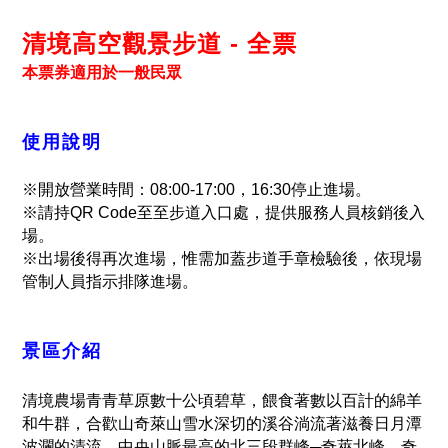
清境高空觀景步道 - 全票
本票券適用於一般民眾
使用說明
※開放營業時間：08:00-17:00，16:30停止進場。
※請持QR Code至至步道入口處，提供服務人員核銷後入
場。
※出場後得再次進場，惟需加蓋步道手章檢驗後，依現場
管制人員指示排隊進場。
景區介紹
清境農場青青草原數十公頃碧草，餵食著數以百計的綿羊
和牛群，合歡山奇萊山雪水深切的溪谷淌流著滋養日月潭
波瀾的清流，中央山脈最高的北三段群峰─奇萊北峰、奇