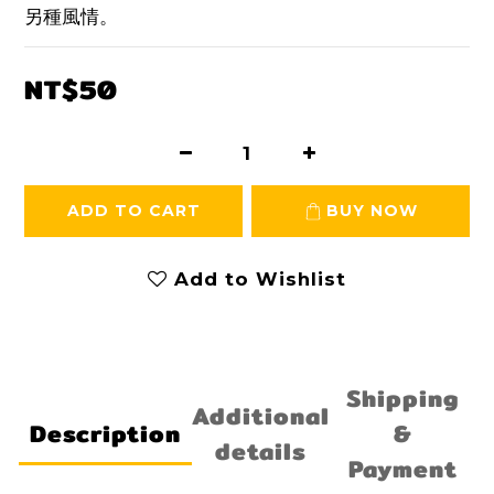
另種風情。
NT$50
ADD TO CART
BUY NOW
Add to Wishlist
Shipping
Additional
Description
&
details
Payment