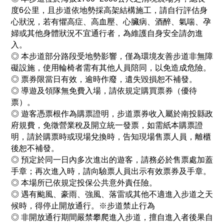
度6公里，且步道依地勢採高架結構施工，請自行評估身
心狀況，若有懼高症、高血壓、心臟病、酒醉、氣喘、孕
婦或其他身體狀況不宜通行者，為維護自身安全請勿進
入。
◎ 本步道部分路段受地勢影響，僅為環境友善步道非無障
礙設施，使用輪椅者需有其他人員陪同，以免造成危險。
◎ 票券限當日有效，逾時作廢，遺失毀損恕不補發。
◎ 導遊及領隊無免費入場，請依規定購買票券（優待
票）。
◎ 遊客憑票根作為購票證明，步道票券收入屬於南投縣政
府規費，免徵營業稅及開立統一發票，如需紙本購票證
明，請於購票時或現場兌換時，告知現場售票人員，離櫃
後恕不補發。
◎ 預定於同一日內多次進出的遊客，請務必於售票處加蓋
手章；再次進入時，請向驗票人員出示有效票券及手章。
◎ 本場所已依規定投保公共意外責任險。
◎ 遇有颱風、豪雨、強風、落雷或其他不適進入步道之天
候時，得停止開放通行。※步道禁止行為
◎ 非開放通行期間嚴禁攀爬進入步道，擅自進入者後果自