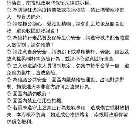
行負責，南投縣政府將保留法律追訴權。
◎ 為防範狂犬病疫情擴散或疾病傳染，禁止攜帶寵物進
入，導盲犬除外。
◎ 請發揮公德心、愛護動植物，請勿亂丟垃圾及餵食動
物，避免牧區動物誤食！
◎ 為維持行走品質及保障生命安全，請遵守秩序配合載重
人數管制，請勿推擠！
◎ 請注意自身安全，請勿跳下或攀爬欄杆、奔跑、嬉戲及
故意搖晃欄杆等危險行為，並請小心留意隨行孩童。
◎ 進入步道請依人員限制規定，勿集中於平台單一處，避
免應力集中，造成危險。
◎ 為維護公共安全，園區內嚴禁輪板運動、占地野炊野
餐、施放煙火等非官方許可之違規行為。
◎ 園區內請勿吸菸！
◎ 園區內禁止使用空拍機。
◎ 若因未遵守上述禁止行為規範事項，造成傷亡或財物損
失，本府概不負責；如造成公物損壞者，南投縣政府保留
求償之權利。