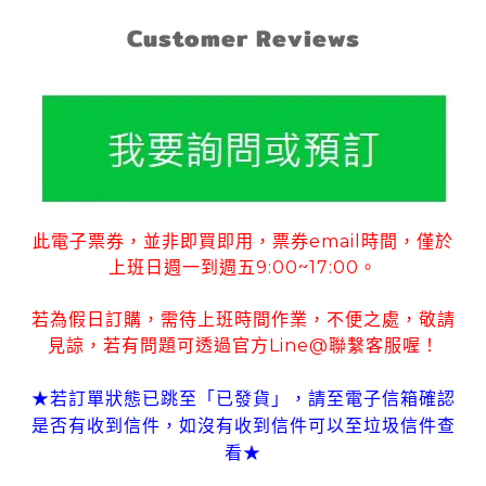
Customer Reviews
此電子票券
並非即買即用
票券
email
時間
僅於
，
，
，
上班日週一到週五
9:00~17:00
。
若為假日訂購
需待上班時間作業
不便之處
敬請
，
，
，
見諒
若有
問題可
透過官方
Line@
聯繫客服喔！
，
★若訂單狀態已跳至「已發貨」
請至電子信箱確認
，
是否有收到信件
如沒有收到信件可以至垃圾信件查
，
看
★