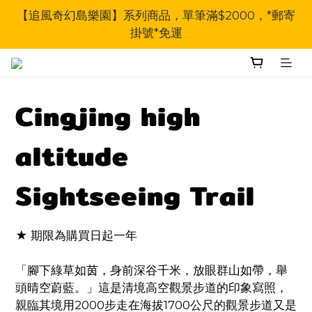
【追風奇幻島樂園】系列商品，單筆滿$2000，*郵寄
掛號*免運
Cingjing high
altitude
Sightseeing Trail
★ 期限為購買日起一年
「腳下綠草如茵，身前深谷千米，放眼群山如帶，舉
頭晴空蔚藍。」這是清境高空觀景步道的印象寫照，
親臨其境用2000步走在海拔1700公尺的觀景步道又是