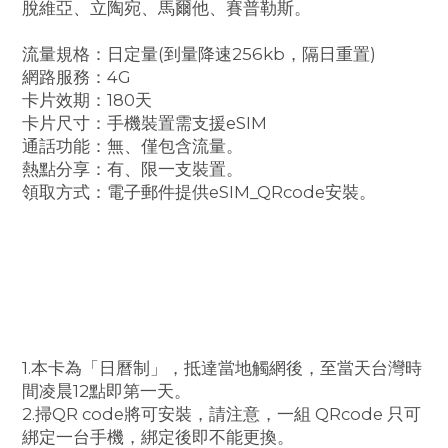
脫維亞、立陶宛、馬爾他、賽普勒斯。
流量規格：日定量(到量降速256kb，隔日重置)
網路服務：4G
卡片效期：180天
卡片尺寸：手機裝置需支援eSIM
通話功能：無、僅包含流量。
熱點分享：有、限一支裝置。
領取方式：電子郵件提供eSIM_QRcode安裝。
1.本卡為「日曆制」，抵達當地觸網後，至當天台灣時
間凌晨12點即第一天。
2.掃QR code將可安裝，請注意，一組 QRcode 只可
綁定一台手機，綁定後即不能更換。