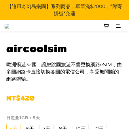
【追風奇幻島樂園】系列商品，單筆滿$2000，*郵寄
掛號*免運
aircoolsim
歐洲暢遊32國，讓您跳國旅遊不需更換網路eSIM，由
多國網路卡直接切換各國的電信公司，享受無間斷的
網路體驗。
NT$420
日定量1GB
: 5天
5天
6天
7天
8天
10天
12天