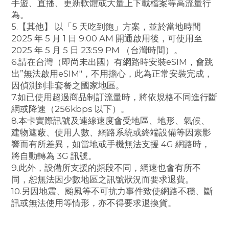
手遊、直播、更新軟體或大量上下載檔案等高流量行
為。
5.【
其他】 以「5 天吃到飽」方案，並於當地時間
2025 年 5 月 1 日 9:00 AM 開通啟用後，可使用至
2025 年 5 月 5 日 23:59 PM （台灣時間）。
6.請在台灣（即尚未出國）有網路時安裝eSIM，會跳
出”無法啟用eSIM"，不用擔心，此為正常安裝完成，
因偵測到非套餐之國家地區。
7.如已使用超過商品制訂流量時，將依規格不同進行斷
網或降速（256kbps 以下）。
8.本卡實際訊號及連線速度會受地區、地形、氣候、
建物遮蔽、使用人數、網路系統或終端設備等因素影
響而有所差異，如當地或手機無法支援 4G 網路時，
將自動轉為 3G 訊號。
9.此外，設備所支援的頻段不同，網速也會有所不
同，恕無法因少數地區之訊號狀況而要求退費。
10.另因地震、颱風等不可抗力事件致使網路不穩、斷
訊或無法使用等情形，亦不得要求退換貨。