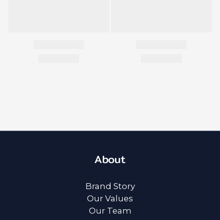
About
Brand Story
Our Values
Our Team