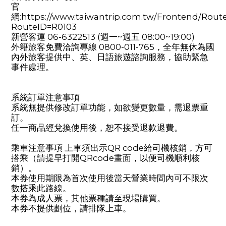
官
網:https://www.taiwantrip.com.tw/Frontend/Route
RouteID=R0103
新營客運 06-6322513 (週一~週五 08:00~19:00)
外籍旅客免費洽詢專線 0800-011-765，全年無休為國
內外旅客提供中、英、日語旅遊諮詢服務，協助緊急
事件處理。
系統訂單注意事項
系統無提供修改訂單功能，如欲變更數量，需退票重
訂。
任一商品經兌換使用後，恕不接受退款退費。
乘車注意事項 上車須出示QR code給司機核銷，方可
搭乘（請提早打開QRcode畫面，以便司機順利核
銷）。
本券使用期限為首次使用後當天營業時間內可不限次
數搭乘此路線。
本券為成人票，其他票種請至現場購買。
本券不提供劃位，請排隊上車。