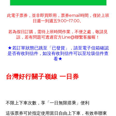
此電子票券
並非即買即用
票券
email
時間
僅於上班
，
，
，
日週一到週五
9:00~17:00
。
若為假日訂購
需待上班時間作業
不便之處
敬請見
，
，
，
諒
若有
問題可
透過官方
Line@
聯繫客服喔！
，
★若訂單狀態已跳至「已發貨」
請至電子信箱確認
，
是否有收到信件
如沒有收到信件可以至垃圾信件查
，
看
★
台灣好行關子嶺線 一日券
不限上下車次數，享「一日無限搭乘」便利
這張票券可於指定使用當日自由上下車，有效串聯東