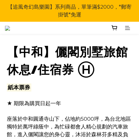
【追風奇幻島樂園】系列商品，單筆滿$2000，*郵寄
掛號*免運
【中和】儷閣別墅旅館
休息/住宿券 Ⓗ
紙本票券
★ 期限為購買日起一年
座落於中和圓通寺山下，佔地約5000坪，為台北地區
獨特於萬坪綠蔭中，為忙碌都會人精心規劃的汽車旅
館，進入儷閣讓您的身心靈，沐浴於森林芬多精及負