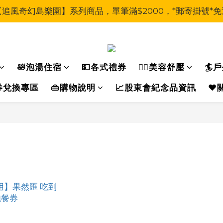
【追風奇幻島樂園】系列商品，單筆滿$2000，*郵寄掛號*免
🛀泡湯住宿
💵各式禮券
🧖‍♀美容舒壓
🏄
運動券兌換專區
👜購物說明
📈股東會紀念品資訊
❤️