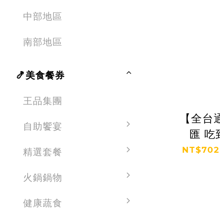
中部地區
南部地區
🍤美食餐券
王品集團
【全台
自助饗宴
匯 吃
NT$702
精選套餐
火鍋鍋物
健康蔬食