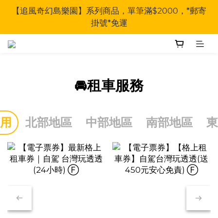
【追風奇幻島樂園】系列商品，單筆滿$2000，*郵寄
掛號*免運
🚘租車服務
用
北部地區
中部地區
南部地區
東