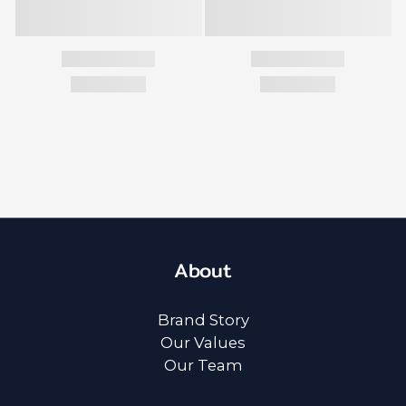
About
Brand Story
Our Values
Our Team