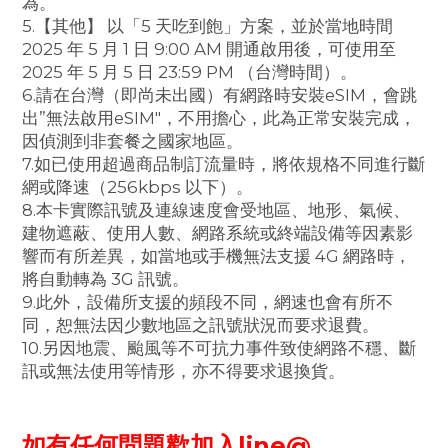
為。
5.【
其他】 以「5 天吃到飽」方案，並於當地時間
2025 年 5 月 1 日 9:00 AM 開通啟用後，可使用至
2025 年 5 月 5 日 23:59 PM （台灣時間）。
6.請在台灣（即尚未出國）有網路時安裝eSIM，會跳
出”無法啟用eSIM"，不用擔心，此為正常安裝完成，
因偵測到非套餐之國家地區。
7.如已使用超過商品制訂流量時，將依規格不同進行斷
網或降速（256kbps 以下）。
8.本卡實際訊號及連線速度會受地區、地形、氣候、
建物遮蔽、使用人數、網路系統或終端設備等因素影
響而有所差異，如當地或手機無法支援 4G 網路時，
將自動轉為 3G 訊號。
9.此外，設備所支援的頻段不同，網速也會有所不
同，恕無法因少數地區之訊號狀況而要求退費。
10.另因地震、颱風等不可抗力事件致使網路不穩、斷
訊或無法使用等情形，亦不得要求退換貨。
如有任何問題歡加入line@