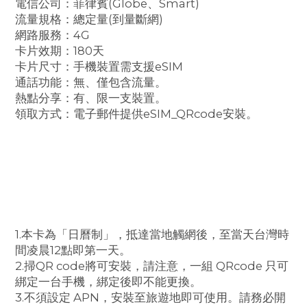
電信公司：菲律賓(Globe、Smart)
流量規格：總定量(到量斷網)
網路服務：4G
卡片效期：180天
卡片尺寸：手機裝置需支援eSIM
通話功能：無、僅包含流量。
熱點分享：有、限一支裝置。
領取方式：電子郵件提供eSIM_QRcode安裝。
1.本卡為「日曆制」，抵達當地觸網後，至當天台灣時
間凌晨12點即第一天。
2.掃QR code將可安裝，請注意，一組 QRcode 只可
綁定一台手機，綁定後即不能更換。
3.不須設定 APN，安裝至旅遊地即可使用。請務必開