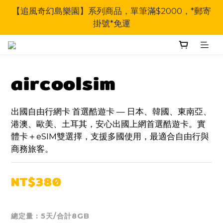
【追風奇幻島樂園】系列商品，單筆滿$2000，*郵寄
掛號*免運
aircoolsim
出國自由行網卡 首選酷遊卡 — 日本、韓國、東南亞、
港澳、歐美、土耳其，安心出國上網首選酷遊卡。實
體卡＋eSIM雙選擇，支援多國使用，最適合自由行與
商務旅客。
NT$380
總定量
: 5天/合計8GB