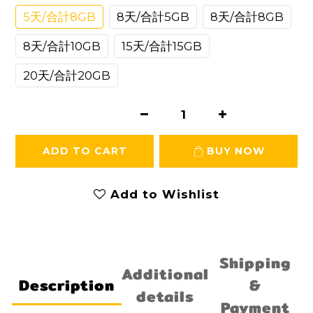
5天/合計8GB
8天/合計5GB
8天/合計8GB
8天/合計10GB
15天/合計15GB
20天/合計20GB
ADD TO CART
BUY NOW
Add to Wishlist
Shipping
Additional
Description
&
details
Payment