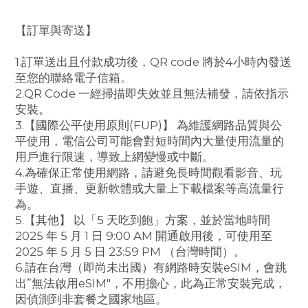
【訂單與寄送】
1.訂單送出且付款成功後，QR code 將於4小時內發送
至您的聯絡電子信箱。
2.QR Code 一經掃描即失效並且無法補發，請依指示
安裝。
3.【國際公平使用原則(FUP)】 為維護網路品質與公
平使用，電信公司可能會對短時間內大量使用流量的
用戶進行限速，導致上網變慢或中斷。
4.為確保正常使用網路，請避免長時間觀看影音、玩
手遊、直播、更新軟體或大量上下載檔案等高流量行
為。
5.【
其他】 以「5 天吃到飽」方案，並於當地時間
2025 年 5 月 1 日 9:00 AM 開通啟用後，可使用至
2025 年 5 月 5 日 23:59 PM （台灣時間）。
6.請在台灣（即尚未出國）有網路時安裝eSIM，會跳
出”無法啟用eSIM"，不用擔心，此為正常安裝完成，
因偵測到非套餐之國家地區。