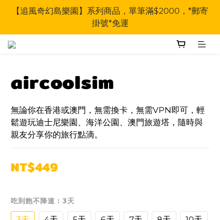
【追風奇幻島樂園】系列商品，單筆滿$2000，*郵寄
掛號*免運
aircoolsim
無論你在香港或澳門，無需換卡，無需VPN即可，輕
鬆遊玩迪士尼樂園、海洋公園、澳門旅遊塔，隨時與
親友分享你的旅行點滴。
NT$449
吃到飽不降速
: 3天
3天
4天
5天
6天
7天
8天
10天