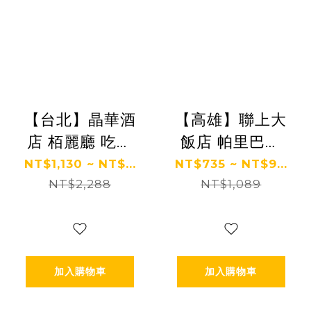
【台北】晶華酒
【高雄】聯上大
店 栢麗廳 吃到
飯店 帕里巴黎
飽餐券
吃到飽餐券 Ⓣ
NT$1,130 ~ NT$...
NT$735 ~ NT$9...
NT$2,288
NT$1,089
加入購物車
加入購物車