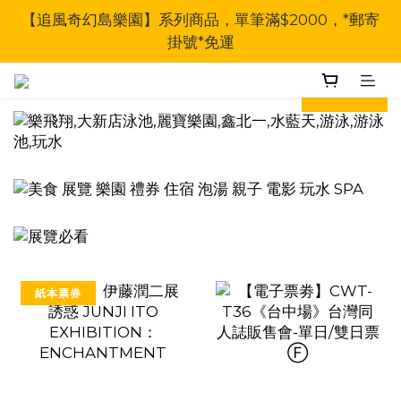
【追風奇幻島樂園】系列商品，單筆滿$2000，*郵寄
掛號*免運
prev
next
紙本票券