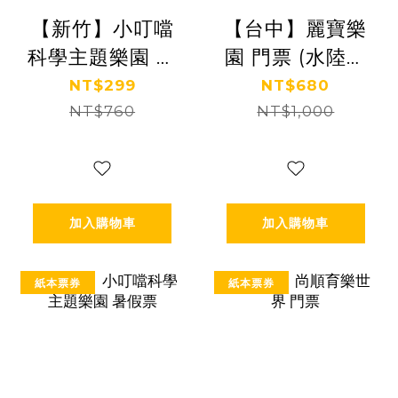
【新竹】小叮噹
【台中】麗寶樂
科學主題樂園 門
園 門票 (水陸二
票
擇一)
NT$299
NT$680
NT$760
NT$1,000
加入購物車
加入購物車
紙本票券
紙本票券