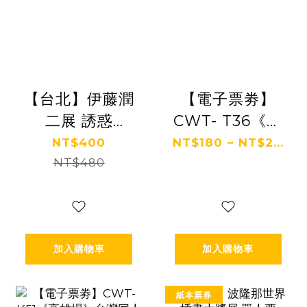
【台北】伊藤潤
【電子票劵】
二展 誘惑
CWT- T36《台
JUNJI ITO
中場》台灣同人
NT$400
NT$180 ~ NT$2...
EXHIBITION：
NT$480
誌販售會-單日/
ENCHANTMENT
雙日票 Ⓕ
加入購物車
加入購物車
紙本票券