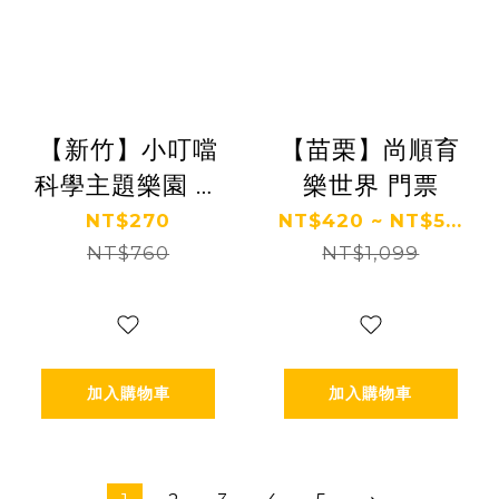
【新竹】小叮噹
【苗栗】尚順育
科學主題樂園 暑
樂世界 門票
假票
NT$270
NT$420 ~ NT$5...
NT$760
NT$1,099
加入購物車
加入購物車