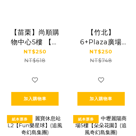
【苗栗】尚順購
【竹北】
物中心5樓 【齒
6+Plaza廣場
輪城市】(追風
3F【叢林歷險
NT$250
NT$250
奇幻島集團)
NT$618
記】(追風奇幻
NT$748
【2027/09/30】
島集團)
【2029/03/31】
加入購物車
加入購物車
紙本票券
紙本票券