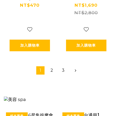
燈體驗(單色)＋
自駕台灣玩透透
NT$470
NT$1,690
電動車租賃(一
(送450元安心免
NT$2,800
小時) Ⓕ
責) Ⓕ
加入購物車
加入購物車
1
2
3
紙本票券
紙本票券