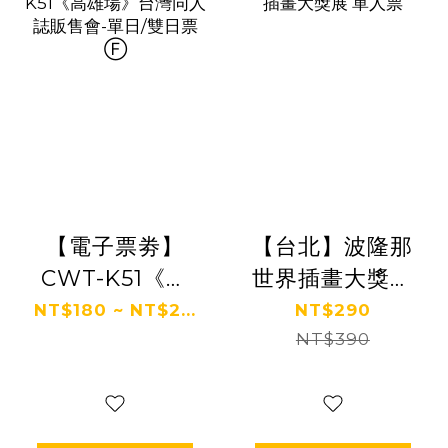
【電子票劵】
【台北】波隆那
CWT-K51《高
世界插畫大獎展
雄場》台灣同人
單人票
NT$180 ~ NT$2...
NT$290
誌販售會-單日/
NT$390
雙日票 Ⓕ