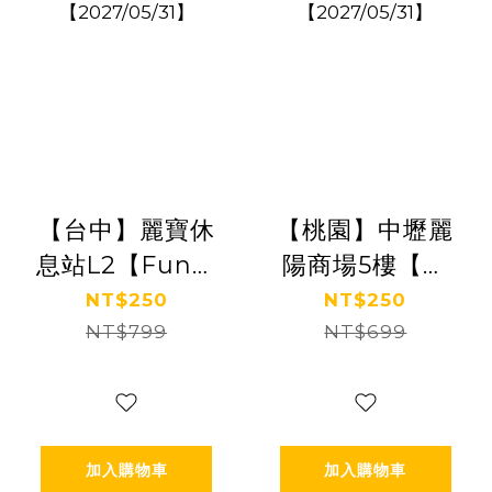
【台中】麗寶休
【桃園】中壢麗
息站L2【Fun樂
陽商場5樓【朵
星球】(追風奇
朵花園】(追風
NT$250
NT$250
幻島集團)
NT$799
奇幻島集團)
NT$699
【2027/05/31】
【2027/05/31】
加入購物車
加入購物車