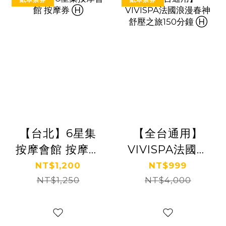
【台北】6星集
【全台通用】
按摩會館 按摩券
VIVISPA法國浪
Ⓗ
漫春神舒壓之旅
NT$1,200
NT$999
NT$1,250
150分鐘 Ⓗ
NT$4,000