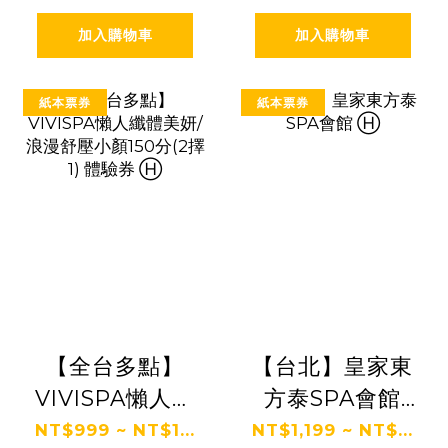
加入購物車
加入購物車
紙本票券
紙本票券
【全台多點】
【台北】皇家東
VIVISPA懶人纖
方泰SPA會館
體美妍/浪漫舒
Ⓗ
NT$999 ~ NT$1...
NT$1,199 ~ NT$...