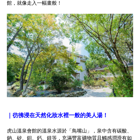
館，就像走入一幅畫般！
｜彷彿浸在天然化妝水裡一般的美人湯！
虎山溫泉會館的溫泉水源於「鳥嘴山」，泉中含有碳酸、
鈉、矽、鋇、鈣、鎂等，充滿豐富礦物質且觸感潤滑有如