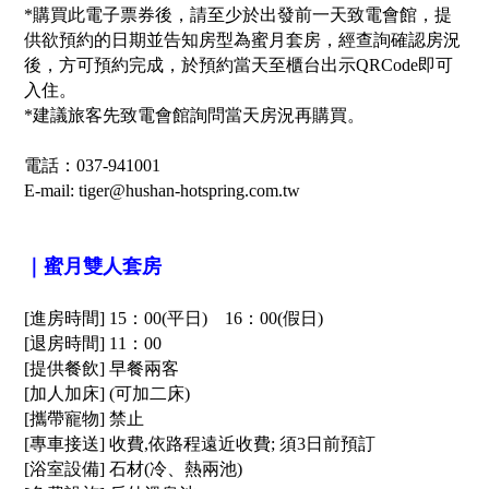
*購買此電子票券後，請至少於出發前一天致電會館，提
供欲預約的日期並告知房型為蜜月套房，經查詢確認房況
後，方可預約完成，於預約當天至櫃台出示QRCode即可
入住。
*建議旅客先致電會館詢問當天房況再購買。
電
話：037-941001
E-mail: tiger@hushan-hotspring.com.tw
｜蜜月雙人套房
[進房時間] 15：00(平日) 16：00(假日)
[退房時間] 11：00
[提供餐飲] 早餐兩客
[加人加床] (可加二床)
[攜帶寵物] 禁止
[專車接送] 收費,依路程遠近收費; 須3日前預訂
[浴室設備] 石材(冷、熱兩池)