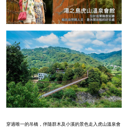
穿過唯一的吊橋，伴隨群木及小溪的景色走入虎山溫泉會