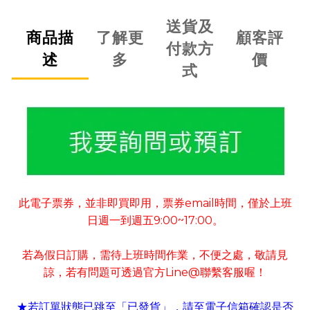
送貨及
商品描
了解更
顧客評
付款方
述
多
價
式
此電子票券
並非即買即用
票券
email
時間
僅於上班
，
，
，
日週一到週五
9:00~17:00
。
若為假日訂購
需待上班時間作業
不便之處
敬請見
，
，
，
諒
若有
問題可
透過官方
Line@
聯繫客服喔！
，
★若訂單狀態已跳至「已發貨」
請至電子信箱確認是否
，