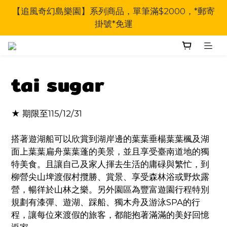
【追風奇幻島樂園】系列商品，單筆滿$2000，*郵寄
掛號*免運
tai sugar
★ 期限至115/12/31
搭著遊湖船可以欣賞到湖岸邊的葉葉垂楊葉葉楓及湖
面上葉葉扁舟葉葉蓬的美景，並且享受臺南道地的獨
特美食。且讓自己及家人揮去生活的庸碌與繁忙，到
柳營尖山埤渡假村攬勝、賞景、享受森林浴或野炊露
營，暢徉於山林之樂。另外園區為豐富遊園行程特別
規劃有漆彈、遊湖、踩船、獨木舟及游泳SPA的行
程，讓每位來渡假的旅客，都能抱著滿滿的美好回憶