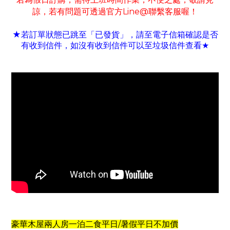
諒
若有
問題可
透過官方
Line@
聯繫客服喔！
，
★若訂單狀態已跳至「已發貨」
請至電子信箱確認是否
，
有收到信件
如沒有收到信件可以至垃圾信件查看
，
★
/
豪華木屋兩人房一泊二食平日
暑假平日不加價