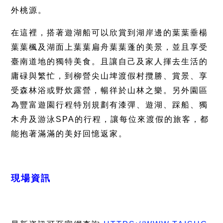
外桃源。
在這裡，搭著遊湖船可以欣賞到湖岸邊的葉葉垂楊
葉葉楓及湖面上葉葉扁舟葉葉蓬的美景，並且享受
臺南道地的獨特美食。且讓自己及家人揮去生活的
庸碌與繁忙，到柳營尖山埤渡假村攬勝、賞景、享
受森林浴或野炊露營，暢徉於山林之樂。另外園區
為豐富遊園行程特別規劃有漆彈、遊湖、踩船、獨
木舟及游泳
SPA
的行程，讓每位來渡假的旅客，都
能抱著滿滿的美好回憶返家。
現場資訊