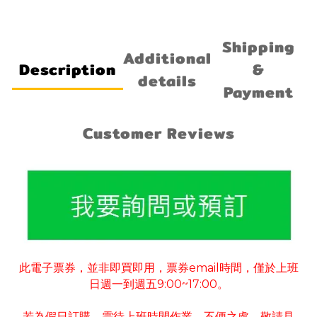
Shipping
Additional
Description
&
details
Payment
Customer Reviews
此電子票券
並非即買即用
票券
email
時間
僅於上班
，
，
，
日週一到週五
9:00~17:00
。
若為假日訂購
需待上班時間作業
不便之處
敬請見
，
，
，