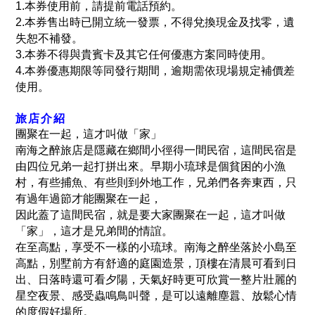
1.
本券使用前，請提前電話預約。
2.
本券售出時已開立統一發票，不得兌換現金及找零，遺
失恕不補發。
3.
本券不得與貴賓卡及其它任何優惠方案同時使用。
4.
本券優惠期限等同發行期間，逾期需依現場規定補價差
使用。
旅店介紹
團聚在一起，這才叫做「家」
南海之醉旅店是隱藏在鄉間小徑得一間民宿，這間民宿是
由四位兄弟一起打拼出來。早期小琉球是個貧困的小漁
村，有些捕魚、有些則到外地工作，兄弟們各奔東西，只
有過年過節才能團聚在一起，
因此蓋了這間民宿，就是要大家團聚在一起，這才叫做
「家」，這才是兄弟間的情誼。
在至高點，享受不一樣的小琉球。南海之醉坐落於小島至
高點，別墅前方有舒適的庭園造景，頂樓在清晨可看到日
出、日落時還可看夕陽，天氣好時更可欣賞一整片壯麗的
星空夜景、感受蟲鳴鳥叫聲，是可以遠離塵囂、放鬆心情
的度假好場所。