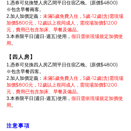
(
$4800)
1.
憑券可兌換雙人房乙間平日住宿乙晚。
原價
※包含早餐兩客。
5
5
-12
(
)
2.
加人加價定義：
未滿
歲免費入住，
歲
歲
含
需現場
$800
12
$1200
加價
元，
歲以上視同成人，需現場加價
元，費用已包含加床、早餐及備品。
(
-
)
3.
本券限平日
週日
週五
使用，
假日需依現場規定加價使
用
。
【
四人房
】
(
$4800)
1.
憑券可兌換四人房乙間平日住宿乙晚。
原價
※包含早餐四客。
5
5
-12
(
)
2.
加人加價定義：
未滿
歲免費入住，
歲
歲
含
需現場
$800
12
$1200
加價
元，
歲以上視同成人，需現場加價
元，費用已包含加床、早餐及備品。
(
-
)
3.
本券限平日
週日
週五
使用，
假日需依現場規定加價使
用
。
注意事項