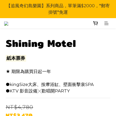
【追風奇幻島樂園】系列商品，單筆滿$2000，*郵寄
掛號*免運
Shining Motel
紙本票券
★ 期限為購買日起一年
●kingSize大床、按摩浴缸、壁面衝擊泉SPA
●KTV 影音設備╳歡唱開PARTY
NT$4,780
NT$3,470