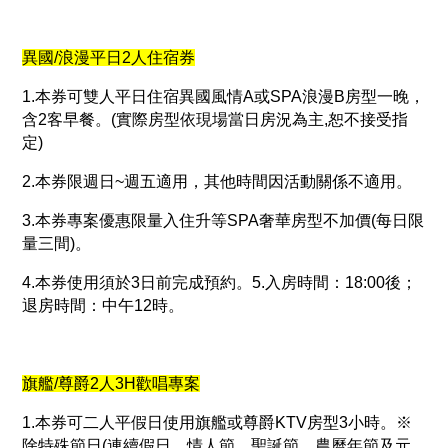
異國/浪漫平日2人住宿券
1.本券可雙人平日住宿異國風情A或SPA浪漫B房型一晚，
含2客早餐。(實際房型依現場當日房況為主,恕不接受指
定)
2.本券限週日~週五適用，其他時間因活動關係不適用。
3.本券專案優惠限量入住升等SPA奢華房型不加價(每日限
量三間)。
4.本券使用須於3日前完成預約。5.入房時間：18:00後；
退房時間：中午12時。
旗艦/尊爵2人3H歡唱專案
1.本券可二人平假日使用旗艦或尊爵KTV房型3小時。※
除特殊節日(連續假日、情人節、聖誕節、農曆年節及元