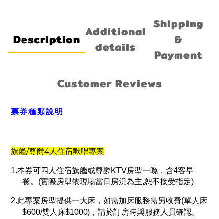
Shipping
Additional
Description
&
details
Payment
Customer Reviews
票券種類說明
/
4
旗艦
尊爵
人住宿歡唱專案
1.本券可四人住宿旗艦或尊爵KTV房型一晚，含4客早
餐。(實際房型依現場當日房況為主,恕不接受指定)
2.此專案房型提供一大床，如需加床服務需另收費(單人床
$600/雙人床$1000)，請於訂房時與服務人員確認。